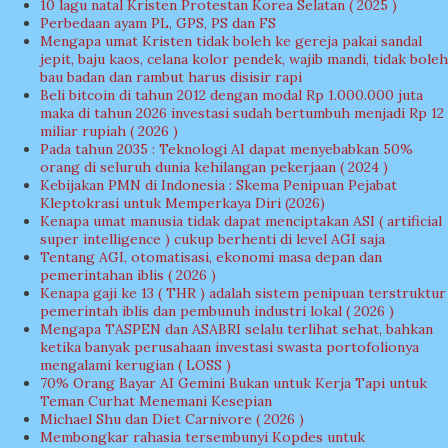
10 lagu natal Kristen Protestan Korea Selatan ( 2025 )
Perbedaan ayam PL, GPS, PS dan FS
Mengapa umat Kristen tidak boleh ke gereja pakai sandal
jepit, baju kaos, celana kolor pendek, wajib mandi, tidak boleh
bau badan dan rambut harus disisir rapi
Beli bitcoin di tahun 2012 dengan modal Rp 1.000.000 juta
maka di tahun 2026 investasi sudah bertumbuh menjadi Rp 12
miliar rupiah ( 2026 )
Pada tahun 2035 : Teknologi AI dapat menyebabkan 50%
orang di seluruh dunia kehilangan pekerjaan ( 2024 )
Kebijakan PMN di Indonesia : Skema Penipuan Pejabat
Kleptokrasi untuk Memperkaya Diri (2026)
Kenapa umat manusia tidak dapat menciptakan ASI ( artificial
super intelligence ) cukup berhenti di level AGI saja
Tentang AGI, otomatisasi, ekonomi masa depan dan
pemerintahan iblis ( 2026 )
Kenapa gaji ke 13 ( THR ) adalah sistem penipuan terstruktur
pemerintah iblis dan pembunuh industri lokal ( 2026 )
Mengapa TASPEN dan ASABRI selalu terlihat sehat, bahkan
ketika banyak perusahaan investasi swasta portofolionya
mengalami kerugian ( LOSS )
70% Orang Bayar AI Gemini Bukan untuk Kerja Tapi untuk
Teman Curhat Menemani Kesepian
Michael Shu dan Diet Carnivore ( 2026 )
Membongkar rahasia tersembunyi Kopdes untuk