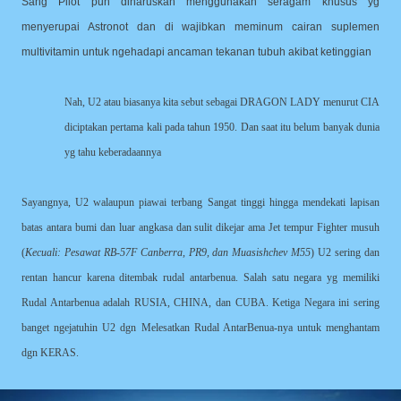
Sang Pilot pun diharuskan menggunakan seragam khusus yg
menyerupai Astronot dan di wajibkan meminum cairan suplemen
multivitamin untuk ngehadapi ancaman tekanan tubuh akibat ketinggian
Nah, U2 atau biasanya kita sebut sebagai DRAGON LADY menurut CIA
diciptakan pertama kali pada tahun 1950. Dan saat itu belum banyak dunia
yg tahu keberadaannya
Sayangnya, U2 walaupun piawai terbang Sangat tinggi hingga mendekati lapisan
batas antara bumi dan luar angkasa dan sulit dikejar ama Jet tempur Fighter musuh
(
Kecuali: Pesawat RB-57F Canberra, PR9, dan Muasishchev M55
) U2 sering dan
rentan hancur karena ditembak rudal antarbenua. Salah satu negara yg memiliki
Rudal Antarbenua adalah RUSIA, CHINA, dan CUBA. Ketiga Negara ini sering
banget ngejatuhin U2 dgn Melesatkan Rudal AntarBenua-nya untuk menghantam
dgn KERAS.