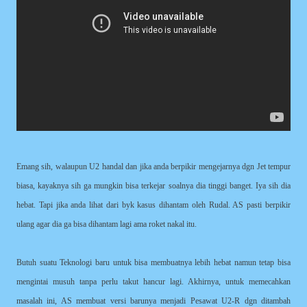
Emang sih, walaupun U2 handal dan jika anda berpikir mengejarnya dgn Jet tempur
biasa, kayaknya sih ga mungkin bisa terkejar soalnya dia tinggi banget. Iya sih dia
hebat. Tapi jika anda lihat dari byk kasus dihantam oleh Rudal. AS pasti berpikir
ulang agar dia ga bisa dihantam lagi ama roket nakal itu.
Butuh suatu Teknologi baru untuk bisa membuatnya lebih hebat namun tetap bisa
mengintai musuh tanpa perlu takut hancur lagi. Akhirnya, untuk memecahkan
masalah ini, AS membuat versi barunya menjadi Pesawat U2-R dgn ditambah