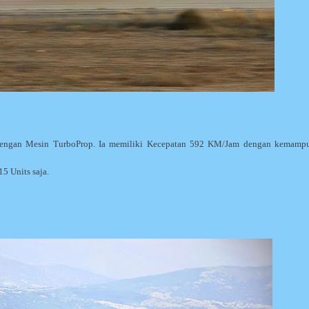
 Dengan Mesin TurboProp. Ia memiliki Kecepatan 592 KM/Jam dengan kemamp
15 Units saja.