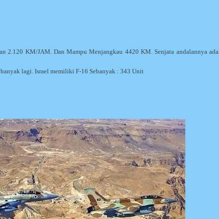
epatan 2.120 KM/JAM. Dan Mampu Menjangkau 4420 KM. Senjata andalannya ada
nyak lagi. Israel memiliki F-16 Sebanyak : 343 Unit