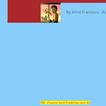
By
Afrid Fransisco
Au
NB : Pesawat hasil Pembelian dari AS