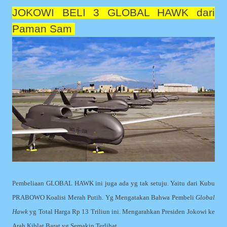
JOKOWI BELI 3 GLOBAL HAWK dari
Paman Sam
Pembeliaan GLOBAL HAWK ini juga ada yg tak setuju. Yaitu dari Kubu
PRABOWO Koalisi Merah Putih. Yg Mengatakan Bahwa Pembeli
Global
Hawk
yg Total Harga Rp 13 Triliun ini. Mengarahkan Presiden Jokowi ke
Arah Kiblat Barat yg Semakin Terlihat.