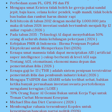
Perbedaan ayam PL, GPS, PS dan FS
Mengapa umat Kristen tidak boleh ke gereja pakai sandal
jepit, baju kaos, celana kolor pendek, wajib mandi, tidak boleh
bau badan dan rambut harus disisir rapi
Beli bitcoin di tahun 2012 dengan modal Rp 1.000.000 juta
maka di tahun 2026 investasi sudah bertumbuh menjadi Rp 12
miliar rupiah ( 2026 )
Pada tahun 2035 : Teknologi AI dapat menyebabkan 50%
orang di seluruh dunia kehilangan pekerjaan ( 2024 )
Kebijakan PMN di Indonesia : Skema Penipuan Pejabat
Kleptokrasi untuk Memperkaya Diri (2026)
Kenapa umat manusia tidak dapat menciptakan ASI ( artificial
super intelligence ) cukup berhenti di level AGI saja
Tentang AGI, otomatisasi, ekonomi masa depan dan
pemerintahan iblis ( 2026 )
Kenapa gaji ke 13 ( THR ) adalah sistem penipuan terstruktur
pemerintah iblis dan pembunuh industri lokal ( 2026 )
Mengapa TASPEN dan ASABRI selalu terlihat sehat, bahkan
ketika banyak perusahaan investasi swasta portofolionya
mengalami kerugian ( LOSS )
70% Orang Bayar AI Gemini Bukan untuk Kerja Tapi untuk
Teman Curhat Menemani Kesepian
Michael Shu dan Diet Carnivore ( 2026 )
Membongkar rahasia tersembunyi Kopdes untuk
kepentingan bancakan partai politik (2026)