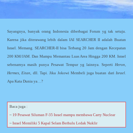
Sayangnya, banyak orang Indonesia diberbagai Forum yg tak setuju.
Karena jika diterawang lebih dalam IAI SEARCHER II adalah Buatan
Israel. Memang. SEARCHER-II bisa Terbang 20 Jam dengan Kecepatan
200 KM/JAM. Dan Mampu Memantau Luas Area Hingga 200 KM. Israel
sebenarnya masih punya Pesawat Tempur yg lainnya. Seperti
Heron,
Hermes, Eitan
, dll. Tapi. Jika Jokowi Membeli juga buatan dari
Israel
.
Apa Kata Dunia ya…?
Baca juga :
~
19 Pesawat Siluman F-35 Israel mampu membawa Carry Nuclear
~
Israel Memiliki 5 Kapal Selam Berhulu Ledak Nuklir