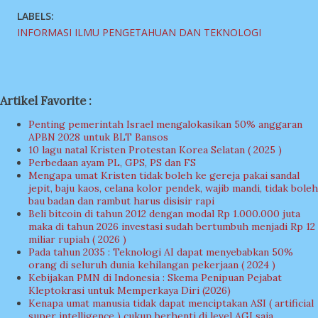
LABELS:
INFORMASI ILMU PENGETAHUAN DAN TEKNOLOGI
Artikel Favorite :
Penting pemerintah Israel mengalokasikan 50% anggaran
APBN 2028 untuk BLT Bansos
10 lagu natal Kristen Protestan Korea Selatan ( 2025 )
Perbedaan ayam PL, GPS, PS dan FS
Mengapa umat Kristen tidak boleh ke gereja pakai sandal
jepit, baju kaos, celana kolor pendek, wajib mandi, tidak boleh
bau badan dan rambut harus disisir rapi
Beli bitcoin di tahun 2012 dengan modal Rp 1.000.000 juta
maka di tahun 2026 investasi sudah bertumbuh menjadi Rp 12
miliar rupiah ( 2026 )
Pada tahun 2035 : Teknologi AI dapat menyebabkan 50%
orang di seluruh dunia kehilangan pekerjaan ( 2024 )
Kebijakan PMN di Indonesia : Skema Penipuan Pejabat
Kleptokrasi untuk Memperkaya Diri (2026)
Kenapa umat manusia tidak dapat menciptakan ASI ( artificial
super intelligence ) cukup berhenti di level AGI saja