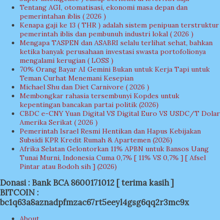
Tentang AGI, otomatisasi, ekonomi masa depan dan
pemerintahan iblis ( 2026 )
Kenapa gaji ke 13 ( THR ) adalah sistem penipuan terstruktur
pemerintah iblis dan pembunuh industri lokal ( 2026 )
Mengapa TASPEN dan ASABRI selalu terlihat sehat, bahkan
ketika banyak perusahaan investasi swasta portofolionya
mengalami kerugian ( LOSS )
70% Orang Bayar AI Gemini Bukan untuk Kerja Tapi untuk
Teman Curhat Menemani Kesepian
Michael Shu dan Diet Carnivore ( 2026 )
Membongkar rahasia tersembunyi Kopdes untuk
kepentingan bancakan partai politik (2026)
CBDC e-CNY Yuan Digital VS Digital Euro VS USDC/T Dolar
Amerika Serikat ( 2026 )
Pemerintah Israel Resmi Hentikan dan Hapus Kebijakan
Subsidi KPR Kredit Rumah & Apartemen (2026)
Afrika Selatan Gelontorkan 11% APBN untuk Bansos Uang
Tunai Murni, Indonesia Cuma 0,7% [ 11% VS 0,7% ] [ Afsel
Pintar atau Bodoh sih ] (2026)
Donasi : Bank BCA 8600171012 [ terima kasih ]
BITCOIN :
bc1q63a8aznadpfmzac67rt5eeyl4gsg6qq2r3mc9x
About