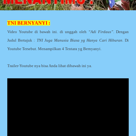
TNI BERNYANYI :
Video Youtube di bawah ini. di unggah oleh
“Adi Firdaus”
. Dengan
Judul Bertajuk :
TNI Juga Manusia Biasa yg Hanya Cari Hiburan
. Di
Youtube Tersebut. Menampilkan 4 Tentara yg Bernyanyi.
Trailer-Youtube nya bisa Anda lihat dibawah ini ya.