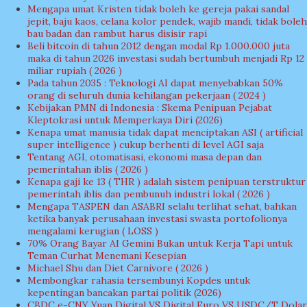
Mengapa umat Kristen tidak boleh ke gereja pakai sandal
jepit, baju kaos, celana kolor pendek, wajib mandi, tidak boleh
bau badan dan rambut harus disisir rapi
Beli bitcoin di tahun 2012 dengan modal Rp 1.000.000 juta
maka di tahun 2026 investasi sudah bertumbuh menjadi Rp 12
miliar rupiah ( 2026 )
Pada tahun 2035 : Teknologi AI dapat menyebabkan 50%
orang di seluruh dunia kehilangan pekerjaan ( 2024 )
Kebijakan PMN di Indonesia : Skema Penipuan Pejabat
Kleptokrasi untuk Memperkaya Diri (2026)
Kenapa umat manusia tidak dapat menciptakan ASI ( artificial
super intelligence ) cukup berhenti di level AGI saja
Tentang AGI, otomatisasi, ekonomi masa depan dan
pemerintahan iblis ( 2026 )
Kenapa gaji ke 13 ( THR ) adalah sistem penipuan terstruktur
pemerintah iblis dan pembunuh industri lokal ( 2026 )
Mengapa TASPEN dan ASABRI selalu terlihat sehat, bahkan
ketika banyak perusahaan investasi swasta portofolionya
mengalami kerugian ( LOSS )
70% Orang Bayar AI Gemini Bukan untuk Kerja Tapi untuk
Teman Curhat Menemani Kesepian
Michael Shu dan Diet Carnivore ( 2026 )
Membongkar rahasia tersembunyi Kopdes untuk
kepentingan bancakan partai politik (2026)
CBDC e-CNY Yuan Digital VS Digital Euro VS USDC/T Dolar