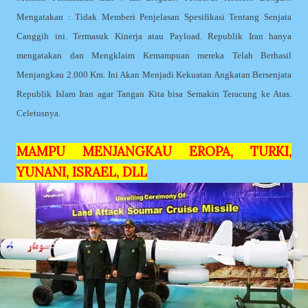
Mengatakan : Tidak Memberi Penjelasan Spesifikasi Tentang Senjata
Canggih ini. Termasuk Kinerja atau Payload. Republik Iran hanya
mengatakan dan Mengklaim Kemampuan mereka Telah Berhasil
Menjangkau 2.000 Km. Ini Akan Menjadi Kekuatan Angkatan Bersenjata
Republik Islam Iran agar Tangan Kita bisa Semakin Teracung ke Atas.
Celetusnya.
MAMPU MENJANGKAU EROPA, TURKI,
YUNANI, ISRAEL, DLL