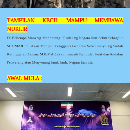
TAMPILAN KECIL MAMPU MEMBAWA
NUKLIR
Di Beberapa Masa yg Mendatang. ‘Rudal yg Negara Iran Sebut Sebagai :
SUOMAR
ini. Akan Menjadi Pengganti Generasi Sebelumnya yg Sudah
Ketinggalan Zaman. SOUMAR akan menjadi Kandidat Kuat dan Andalan
Penyerang atau Menyerang Jarak Jauh. Negara Iran ini.
AWAL MULA :