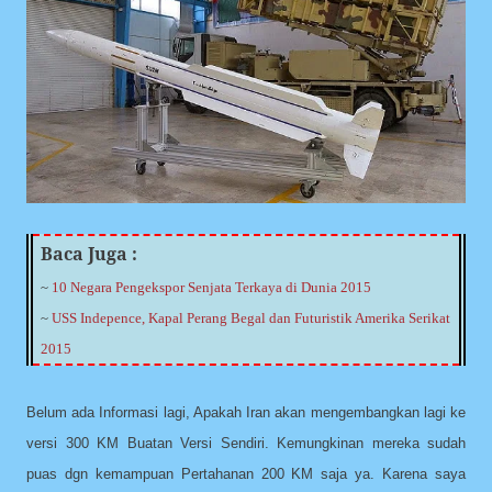
Baca Juga :
~
10 Negara Pengekspor Senjata Terkaya di Dunia 2015
~
USS Indepence, Kapal Perang Begal dan Futuristik Amerika Serikat
2015
Belum ada Informasi lagi, Apakah Iran akan mengembangkan lagi ke
versi 300 KM Buatan Versi Sendiri. Kemungkinan mereka sudah
puas dgn kemampuan Pertahanan 200 KM saja ya. Karena saya