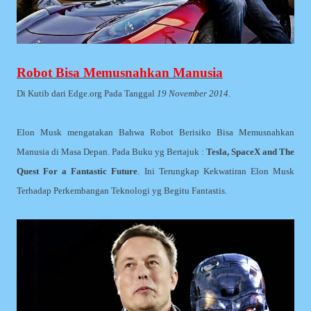
Robot Bisa Memusnahkan Manusia
Di Kutib dari Edge.org Pada Tanggal
19 November 2014
.
Elon Musk mengatakan Bahwa Robot Berisiko Bisa Memusnahkan
Manusia di Masa Depan. Pada Buku yg Bertajuk :
Tesla, SpaceX and The
Quest For a Fantastic Future
. Ini Terungkap Kekwatiran Elon Musk
Terhadap Perkembangan Teknologi yg Begitu Fantastis.