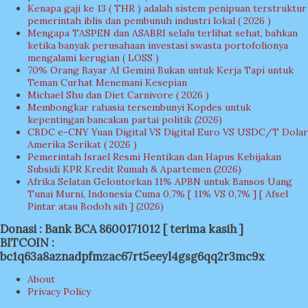
Kenapa gaji ke 13 ( THR ) adalah sistem penipuan terstruktur
pemerintah iblis dan pembunuh industri lokal ( 2026 )
Mengapa TASPEN dan ASABRI selalu terlihat sehat, bahkan
ketika banyak perusahaan investasi swasta portofolionya
mengalami kerugian ( LOSS )
70% Orang Bayar AI Gemini Bukan untuk Kerja Tapi untuk
Teman Curhat Menemani Kesepian
Michael Shu dan Diet Carnivore ( 2026 )
Membongkar rahasia tersembunyi Kopdes untuk
kepentingan bancakan partai politik (2026)
CBDC e-CNY Yuan Digital VS Digital Euro VS USDC/T Dolar
Amerika Serikat ( 2026 )
Pemerintah Israel Resmi Hentikan dan Hapus Kebijakan
Subsidi KPR Kredit Rumah & Apartemen (2026)
Afrika Selatan Gelontorkan 11% APBN untuk Bansos Uang
Tunai Murni, Indonesia Cuma 0,7% [ 11% VS 0,7% ] [ Afsel
Pintar atau Bodoh sih ] (2026)
Donasi : Bank BCA 8600171012 [ terima kasih ]
BITCOIN :
bc1q63a8aznadpfmzac67rt5eeyl4gsg6qq2r3mc9x
About
Privacy Policy