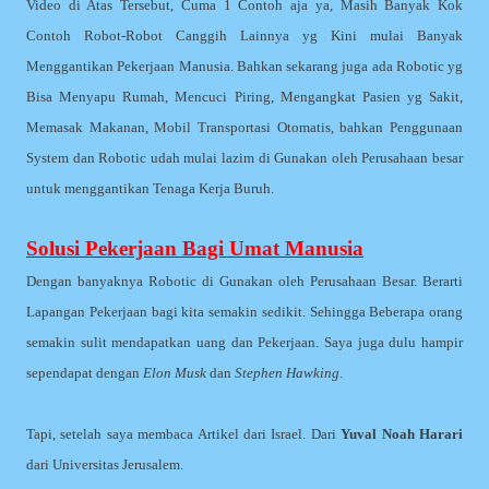
Video di Atas Tersebut, Cuma 1 Contoh aja ya, Masih Banyak Kok
Contoh Robot-Robot Canggih Lainnya yg Kini mulai Banyak
Menggantikan Pekerjaan Manusia. Bahkan sekarang juga ada Robotic yg
Bisa Menyapu Rumah, Mencuci Piring, Mengangkat Pasien yg Sakit,
Memasak Makanan, Mobil Transportasi Otomatis, bahkan Penggunaan
System dan Robotic udah mulai lazim di Gunakan oleh Perusahaan besar
untuk menggantikan Tenaga Kerja Buruh.
Solusi Pekerjaan Bagi Umat Manusia
Dengan banyaknya Robotic di Gunakan oleh Perusahaan Besar. Berarti
Lapangan Pekerjaan bagi kita semakin sedikit. Sehingga Beberapa orang
semakin sulit mendapatkan uang dan Pekerjaan. Saya juga dulu hampir
sependapat dengan
Elon Musk
dan
Stephen Hawking
.
Tapi, setelah saya membaca Artikel dari Israel. Dari
Yuval Noah Harari
dari Universitas Jerusalem.