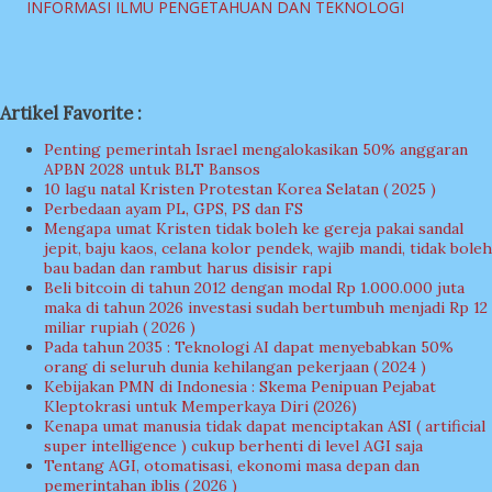
INFORMASI ILMU PENGETAHUAN DAN TEKNOLOGI
Artikel Favorite :
Penting pemerintah Israel mengalokasikan 50% anggaran
APBN 2028 untuk BLT Bansos
10 lagu natal Kristen Protestan Korea Selatan ( 2025 )
Perbedaan ayam PL, GPS, PS dan FS
Mengapa umat Kristen tidak boleh ke gereja pakai sandal
jepit, baju kaos, celana kolor pendek, wajib mandi, tidak boleh
bau badan dan rambut harus disisir rapi
Beli bitcoin di tahun 2012 dengan modal Rp 1.000.000 juta
maka di tahun 2026 investasi sudah bertumbuh menjadi Rp 12
miliar rupiah ( 2026 )
Pada tahun 2035 : Teknologi AI dapat menyebabkan 50%
orang di seluruh dunia kehilangan pekerjaan ( 2024 )
Kebijakan PMN di Indonesia : Skema Penipuan Pejabat
Kleptokrasi untuk Memperkaya Diri (2026)
Kenapa umat manusia tidak dapat menciptakan ASI ( artificial
super intelligence ) cukup berhenti di level AGI saja
Tentang AGI, otomatisasi, ekonomi masa depan dan
pemerintahan iblis ( 2026 )