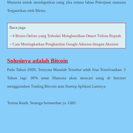
Manusia untuk mendapatkan uang jika semua lahan Pekerjaan manusia
Tergantikan oleh Mesin.
Baca juga
~
4 Bisnis Online yang Terbukti Menghasilkan Omzet Triliun Rupiah
~
Cara Meningkatkan Penghasilan Google Adsense dengan Akuisisi
Solusinya adalah Bitcoin
Pada Tahun 2009, Ternyata Masalah Tersebut udah bisa Terselesaikan. 5
Tahun lagi. 90% umat Manusia akan mencari uang di Internet
menggunakan Trading Bitcoin atau Startup Aplikasi Lainnya.
Terima Kasih. Semoga bermanfaat ya. GBU