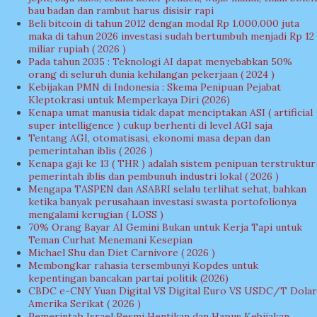
bau badan dan rambut harus disisir rapi
Beli bitcoin di tahun 2012 dengan modal Rp 1.000.000 juta
maka di tahun 2026 investasi sudah bertumbuh menjadi Rp 12
miliar rupiah ( 2026 )
Pada tahun 2035 : Teknologi AI dapat menyebabkan 50%
orang di seluruh dunia kehilangan pekerjaan ( 2024 )
Kebijakan PMN di Indonesia : Skema Penipuan Pejabat
Kleptokrasi untuk Memperkaya Diri (2026)
Kenapa umat manusia tidak dapat menciptakan ASI ( artificial
super intelligence ) cukup berhenti di level AGI saja
Tentang AGI, otomatisasi, ekonomi masa depan dan
pemerintahan iblis ( 2026 )
Kenapa gaji ke 13 ( THR ) adalah sistem penipuan terstruktur
pemerintah iblis dan pembunuh industri lokal ( 2026 )
Mengapa TASPEN dan ASABRI selalu terlihat sehat, bahkan
ketika banyak perusahaan investasi swasta portofolionya
mengalami kerugian ( LOSS )
70% Orang Bayar AI Gemini Bukan untuk Kerja Tapi untuk
Teman Curhat Menemani Kesepian
Michael Shu dan Diet Carnivore ( 2026 )
Membongkar rahasia tersembunyi Kopdes untuk
kepentingan bancakan partai politik (2026)
CBDC e-CNY Yuan Digital VS Digital Euro VS USDC/T Dolar
Amerika Serikat ( 2026 )
Pemerintah Israel Resmi Hentikan dan Hapus Kebijakan