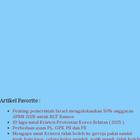
Artikel Favorite :
Penting pemerintah Israel mengalokasikan 50% anggaran
APBN 2028 untuk BLT Bansos
10 lagu natal Kristen Protestan Korea Selatan ( 2025 )
Perbedaan ayam PL, GPS, PS dan FS
Mengapa umat Kristen tidak boleh ke gereja pakai sandal
jepit, baju kaos, celana kolor pendek, wajib mandi, tidak boleh