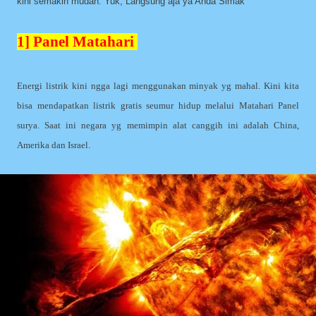
kini semakin mudah. Yuk, Langsung aja ya Anda Simak
1] Panel Matahari
Energi listrik kini ngga lagi menggunakan minyak yg mahal. Kini kita
bisa mendapatkan listrik gratis seumur hidup melalui Matahari Panel
surya. Saat ini negara yg memimpin alat canggih ini adalah China,
Amerika dan Israel.