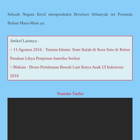
Sebuah Negara Kecil memproduksi Howitzer Sebanyak ini Pertanda
Bukan Main-Main ya.
Artikel Lainnya :
~
11 Agustus 2016 : Tentara Islamic State Kalah di Kota Sirte di Rebut
Pasukan Libya Pimpinan Amerika Serikat
~
Makara : Drone Pertahanan Bawah Laut Karya Anak UI Indonesia
2016
Youtube Trailer