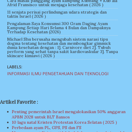
Cara masak panggang ayam kampung Kubbang + Kub ala
Afrid Fransisco untuk menjaga kesehatan ( 2026 )
11 senjata perisai perlindungan udara strategis dan
taktis Israel ( 2026 )
Pengalaman Saya Konsumsi 300 Gram Daging Ayam
Kampung Setiap Hari Selama 4 Bulan dan Dampaknya
Terhadap Kesehatan (2026)
Michael Shu berusaha mengubah sistem narasi tipu
dogma tentang kesehatan dan membongkar gimmick
dunia kesehatan dengan : 1]. Carnivore diet 2]. Tubuh
perform yang sehat tanpa sakit kardiovaskular 3]. Tanpa
skincare kimiawi ( 2026 )
LABELS:
INFORMASI ILMU PENGETAHUAN DAN TEKNOLOGI
Artikel Favorite :
Penting pemerintah Israel mengalokasikan 50% anggaran
APBN 2028 untuk BLT Bansos
10 lagu natal Kristen Protestan Korea Selatan ( 2025 )
Perbedaan ayam PL, GPS, PS dan FS