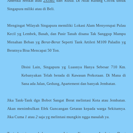
Amerika Serikat atau
2S3M1
dari Rusia. Di Nilai Kurang Cocok untuk
Singapura miliki atau di Beli.
Mengingat Wilayah Singapura memiliki Lokasi Alam Menyerupai Pulau
Kecil yg Lembek, Basah, dan Pasir Tanah disana Tak Sanggup Mampu
Menahan Beban yg
Berat-Berat
Seperti Tank Artileri M109 Paladin yg
Beratnya Bisa Mencapai 50 Ton.
Disisi Lain, Singapura yg Luasnya Hanya Sebesar 710 Km.
Kebanyakan Telah berada di Kawasan Perkotaan. Di Mana di
Sana ada Jalan, Gedung, Apartement dan banyak Jembatan.
Jika Tank-Tank dgn Bobot Sangat Berat melintasi Kota atau Jembatan.
Akan menimbulkan Efek Guncangan Getaran kepada warga Sekitarnya.
Jika Cuma
1
atau
2
saja yg melintasi mungkin ngga masalah ya.