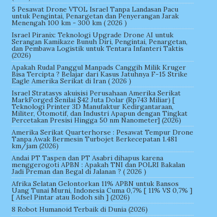
5 Pesawat Drone VTOL Israel Tanpa Landasan Pacu
untuk Pengintai, Penargetan dan Penyerangan Jarak
Menengah 100 km - 300 km ( 2026 )
Israel Piranix: Teknologi Upgrade Drone AI untuk
Serangan Kamikaze Bunuh Diri, Pengintai, Penargetan,
dan Pembawa Logistik untuk Tentara Infanteri Taktis
(2026)
Apakah Rudal Panggul Manpads Canggih Milik Kruger
Bisa Tercipta ? Belajar dari Kasus Jatuhnya F-15 Strike
Eagle Amerika Serikat di Iran ( 2026 )
Israel Stratasys akuisisi Perusahaan Amerika Serikat
MarkForged Senilai $42 Juta Dolar (Rp743 Miliar) [
Teknologi Printer 3D Manufaktur Kedirgantaraan,
Militer, Otomotif, dan Industri Apapun dengan Tingkat
Percetakan Presisi Hingga 50 nm Nanometer] (2026)
Amerika Serikat Quarterhorse : Pesawat Tempur Drone
Tanpa Awak Bermesin Turbojet Berkecepatan 1.481
km/jam (2026)
Andai PT Taspen dan PT Asabri dihapus karena
menggerogoti APBN : Apakah TNI dan POLRI Bakalan
Jadi Preman dan Begal di Jalanan ? ( 2026 )
Afrika Selatan Gelontorkan 11% APBN untuk Bansos
Uang Tunai Murni, Indonesia Cuma 0,7% [ 11% VS 0,7% ]
[ Afsel Pintar atau Bodoh sih ] (2026)
8 Robot Humanoid Terbaik di Dunia (2026)