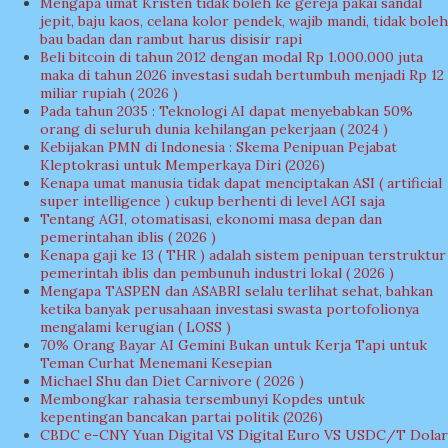
Mengapa umat Kristen tidak boleh ke gereja pakai sandal
jepit, baju kaos, celana kolor pendek, wajib mandi, tidak boleh
bau badan dan rambut harus disisir rapi
Beli bitcoin di tahun 2012 dengan modal Rp 1.000.000 juta
maka di tahun 2026 investasi sudah bertumbuh menjadi Rp 12
miliar rupiah ( 2026 )
Pada tahun 2035 : Teknologi AI dapat menyebabkan 50%
orang di seluruh dunia kehilangan pekerjaan ( 2024 )
Kebijakan PMN di Indonesia : Skema Penipuan Pejabat
Kleptokrasi untuk Memperkaya Diri (2026)
Kenapa umat manusia tidak dapat menciptakan ASI ( artificial
super intelligence ) cukup berhenti di level AGI saja
Tentang AGI, otomatisasi, ekonomi masa depan dan
pemerintahan iblis ( 2026 )
Kenapa gaji ke 13 ( THR ) adalah sistem penipuan terstruktur
pemerintah iblis dan pembunuh industri lokal ( 2026 )
Mengapa TASPEN dan ASABRI selalu terlihat sehat, bahkan
ketika banyak perusahaan investasi swasta portofolionya
mengalami kerugian ( LOSS )
70% Orang Bayar AI Gemini Bukan untuk Kerja Tapi untuk
Teman Curhat Menemani Kesepian
Michael Shu dan Diet Carnivore ( 2026 )
Membongkar rahasia tersembunyi Kopdes untuk
kepentingan bancakan partai politik (2026)
CBDC e-CNY Yuan Digital VS Digital Euro VS USDC/T Dolar