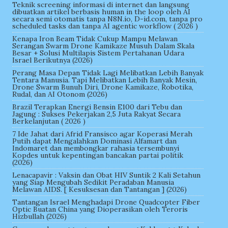
Teknik screening informasi di internet dan langsung
dibuatkan artikel berbasis human in the loop oleh AI
secara semi otomatis tanpa N8N.io, D-id.com, tanpa pro
scheduled tasks dan tanpa AI agentic workflow ( 2026 )
Kenapa Iron Beam Tidak Cukup Mampu Melawan
Serangan Swarm Drone Kamikaze Musuh Dalam Skala
Besar + Solusi Multilapis Sistem Pertahanan Udara
Israel Berikutnya (2026)
Perang Masa Depan Tidak Lagi Melibatkan Lebih Banyak
Tentara Manusia. Tapi Melibatkan Lebih Banyak Mesin,
Drone Swarm Bunuh Diri, Drone Kamikaze, Robotika,
Rudal, dan AI Otonom (2026)
Brazil Terapkan Energi Bensin E100 dari Tebu dan
Jagung : Sukses Pekerjakan 2,5 Juta Rakyat Secara
Berkelanjutan ( 2026 )
7 Ide Jahat dari Afrid Fransisco agar Koperasi Merah
Putih dapat Mengalahkan Dominasi Alfamart dan
Indomaret dan membongkar rahasia tersembunyi
Kopdes untuk kepentingan bancakan partai politik
(2026)
Lenacapavir : Vaksin dan Obat HIV Suntik 2 Kali Setahun
yang Siap Mengubah Sedikit Peradaban Manusia
Melawan AIDS. [ Kesuksesan dan Tantangan ] (2026)
Tantangan Israel Menghadapi Drone Quadcopter Fiber
Optic Buatan China yang Dioperasikan oleh Teroris
Hizbullah (2026)