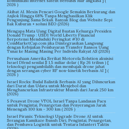
komunikasi internet satelit berbasis luar angkasa ] (
2026 )
Akibat AI. Mesin Pencari Google Semakin Berkurang dan
Anjlok Hingga 68% Tanpa Menghasilkan Klik
Pengunjung Sama Sekali. Banyak Blog dan Website Sepi
Bak Kuburan + solusi BEO (2026)
Mengapa Mata Uang Digital Buatan Keluarga Presiden
Donald Trump : USD1 World Liberty Financial
Berpotensi Menduduki Peringkat #10 di
CoinMarketCap.com jika Diintegrasikan Langsung
dengan Kebijakan Pembayaran Transfer Bansos Uang
Tunai ke Masing Masing Per Individu Rakyat AS (2026)
Perusahaan Amerika Serikat Motorola Solution akuisisi
Israel Dfend senilai $ 1,5 miliar dolar ( Rp 26 triliun ) [
teknologi pengambilalih dan membajak drone jahat
dengan serangan cyber RF non-kinetik berbasis AI ] (
2026 )
Israel Rocks: Rudal Balistik Berbasis AI yang Diluncurkan
dari Darat dan Udara untuk Menjebol dan
Menghancurkan Infrastruktur Musuh dari Jarak 250 km
(2026)
5 Pesawat Drone VTOL Israel Tanpa Landasan Pacu
untuk Pengintai, Penargetan dan Penyerangan Jarak
Menengah 100 km - 300 km ( 2026 )
Israel Piranix: Teknologi Upgrade Drone AI untuk
Serangan Kamikaze Bunuh Diri, Pengintai, Penargetan,
dan Pembawa Logistik untuk Tentara Infanteri Taktis
(2026)