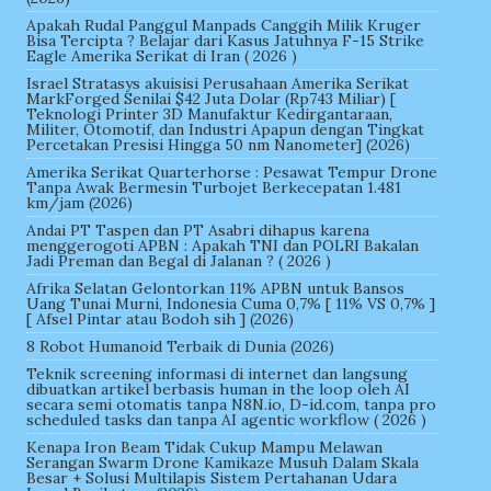
Apakah Rudal Panggul Manpads Canggih Milik Kruger
Bisa Tercipta ? Belajar dari Kasus Jatuhnya F-15 Strike
Eagle Amerika Serikat di Iran ( 2026 )
Israel Stratasys akuisisi Perusahaan Amerika Serikat
MarkForged Senilai $42 Juta Dolar (Rp743 Miliar) [
Teknologi Printer 3D Manufaktur Kedirgantaraan,
Militer, Otomotif, dan Industri Apapun dengan Tingkat
Percetakan Presisi Hingga 50 nm Nanometer] (2026)
Amerika Serikat Quarterhorse : Pesawat Tempur Drone
Tanpa Awak Bermesin Turbojet Berkecepatan 1.481
km/jam (2026)
Andai PT Taspen dan PT Asabri dihapus karena
menggerogoti APBN : Apakah TNI dan POLRI Bakalan
Jadi Preman dan Begal di Jalanan ? ( 2026 )
Afrika Selatan Gelontorkan 11% APBN untuk Bansos
Uang Tunai Murni, Indonesia Cuma 0,7% [ 11% VS 0,7% ]
[ Afsel Pintar atau Bodoh sih ] (2026)
8 Robot Humanoid Terbaik di Dunia (2026)
Teknik screening informasi di internet dan langsung
dibuatkan artikel berbasis human in the loop oleh AI
secara semi otomatis tanpa N8N.io, D-id.com, tanpa pro
scheduled tasks dan tanpa AI agentic workflow ( 2026 )
Kenapa Iron Beam Tidak Cukup Mampu Melawan
Serangan Swarm Drone Kamikaze Musuh Dalam Skala
Besar + Solusi Multilapis Sistem Pertahanan Udara