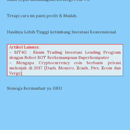
Tetapi cara ini pasti profit & Mudah.
Hasilnya Lebih Tinggi ketimbang Investasi Konvensional.
Artikel Lainnya :
~
BIT4G : Bisnis Trading Investasi Lending Program
dengan Robot BOT Berkemampuan Superkomputer
~
Mengapa Cryptocurrency coin berbasis privasi
melonjak di 2017 [Dash, Monero, Zcash, Pivx, Zcoin dan
Verge]
Semoga Bermanfaat ya. GBU