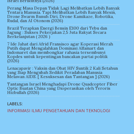
Israel Berikutnya (2026)
Perang Masa Depan Tidak Lagi Melibatkan Lebih Banyak
Tentara Manusia. Tapi Melibatkan Lebih Banyak Mesin,
Drone Swarm Bunuh Diri, Drone Kamikaze, Robotika,
Rudal, dan AI Otonom (2026)
Brazil Terapkan Energi Bensin E100 dari Tebu dan
Jagung : Sukses Pekerjakan 2,5 Juta Rakyat Secara
Berkelanjutan ( 2026 )
7 Ide Jahat dari Afrid Fransisco agar Koperasi Merah
Putih dapat Mengalahkan Dominasi Alfamart dan
Indomaret dan membongkar rahasia tersembunyi
Kopdes untuk kepentingan bancakan partai politik
(2026)
Lenacapavir : Vaksin dan Obat HIV Suntik 2 Kali Setahun
yang Siap Mengubah Sedikit Peradaban Manusia
Melawan AIDS. [ Kesuksesan dan Tantangan ] (2026)
Tantangan Israel Menghadapi Drone Quadcopter Fiber
Optic Buatan China yang Dioperasikan oleh Teroris
Hizbullah (2026)
LABELS:
INFORMASI ILMU PENGETAHUAN DAN TEKNOLOGI