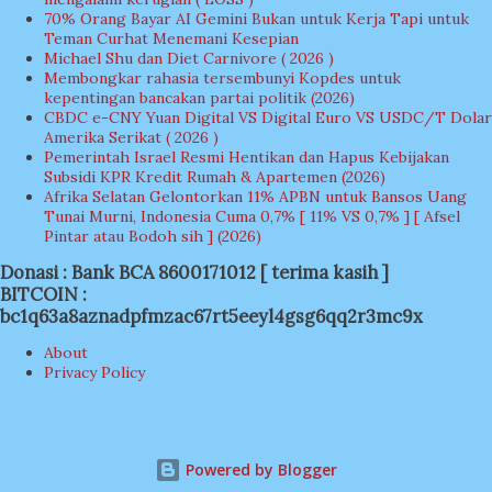
70% Orang Bayar AI Gemini Bukan untuk Kerja Tapi untuk
Teman Curhat Menemani Kesepian
Michael Shu dan Diet Carnivore ( 2026 )
Membongkar rahasia tersembunyi Kopdes untuk
kepentingan bancakan partai politik (2026)
CBDC e-CNY Yuan Digital VS Digital Euro VS USDC/T Dolar
Amerika Serikat ( 2026 )
Pemerintah Israel Resmi Hentikan dan Hapus Kebijakan
Subsidi KPR Kredit Rumah & Apartemen (2026)
Afrika Selatan Gelontorkan 11% APBN untuk Bansos Uang
Tunai Murni, Indonesia Cuma 0,7% [ 11% VS 0,7% ] [ Afsel
Pintar atau Bodoh sih ] (2026)
Donasi : Bank BCA 8600171012 [ terima kasih ]
BITCOIN :
bc1q63a8aznadpfmzac67rt5eeyl4gsg6qq2r3mc9x
About
Privacy Policy
Powered by Blogger