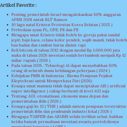
Artikel Favorite :
Penting pemerintah Israel mengalokasikan 50% anggaran
APBN 2028 untuk BLT Bansos
10 lagu natal Kristen Protestan Korea Selatan ( 2025 )
Perbedaan ayam PL, GPS, PS dan FS
Mengapa umat Kristen tidak boleh ke gereja pakai sandal
jepit, baju kaos, celana kolor pendek, wajib mandi, tidak boleh
bau badan dan rambut harus disisir rapi
Beli bitcoin di tahun 2012 dengan modal Rp 1.000.000 juta
maka di tahun 2026 investasi sudah bertumbuh menjadi Rp 12
miliar rupiah ( 2026 )
Pada tahun 2035 : Teknologi AI dapat menyebabkan 50%
orang di seluruh dunia kehilangan pekerjaan ( 2024 )
Kebijakan PMN di Indonesia : Skema Penipuan Pejabat
Kleptokrasi untuk Memperkaya Diri (2026)
Kenapa umat manusia tidak dapat menciptakan ASI ( artificial
super intelligence ) cukup berhenti di level AGI saja
Tentang AGI, otomatisasi, ekonomi masa depan dan
pemerintahan iblis ( 2026 )
Kenapa gaji ke 13 ( THR ) adalah sistem penipuan terstruktur
pemerintah iblis dan pembunuh industri lokal ( 2026 )
Mengapa TASPEN dan ASABRI selalu terlihat sehat, bahkan
ketika banyak perusahaan investasi swasta portofolionya
mengalami kerugian ( LOSS )