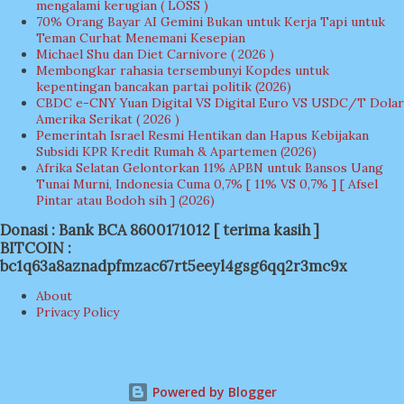
mengalami kerugian ( LOSS )
70% Orang Bayar AI Gemini Bukan untuk Kerja Tapi untuk
Teman Curhat Menemani Kesepian
Michael Shu dan Diet Carnivore ( 2026 )
Membongkar rahasia tersembunyi Kopdes untuk
kepentingan bancakan partai politik (2026)
CBDC e-CNY Yuan Digital VS Digital Euro VS USDC/T Dolar
Amerika Serikat ( 2026 )
Pemerintah Israel Resmi Hentikan dan Hapus Kebijakan
Subsidi KPR Kredit Rumah & Apartemen (2026)
Afrika Selatan Gelontorkan 11% APBN untuk Bansos Uang
Tunai Murni, Indonesia Cuma 0,7% [ 11% VS 0,7% ] [ Afsel
Pintar atau Bodoh sih ] (2026)
Donasi : Bank BCA 8600171012 [ terima kasih ]
BITCOIN :
bc1q63a8aznadpfmzac67rt5eeyl4gsg6qq2r3mc9x
About
Privacy Policy
Powered by Blogger