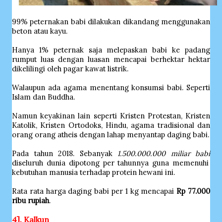
99% peternakan babi dilakukan dikandang menggunakan
beton atau kayu.
Hanya 1% peternak saja melepaskan babi ke padang
rumput luas dengan luasan mencapai berhektar hektar
dikelilingi oleh pagar kawat listrik.
Walaupun ada agama menentang konsumsi babi. Seperti
Islam dan Buddha.
Namun keyakinan lain seperti Kristen Protestan, Kristen
Katolik, Kristen Ortodoks, Hindu, agama tradisional dan
orang orang atheis dengan lahap menyantap daging babi.
Pada tahun 2018. Sebanyak
1.500.000.000 miliar babi
diseluruh dunia dipotong per tahunnya guna memenuhi
kebutuhan manusia terhadap protein hewani ini.
Rata rata harga daging babi per 1 kg mencapai
Rp 77.000
ribu rupiah
.
4]. Kalkun