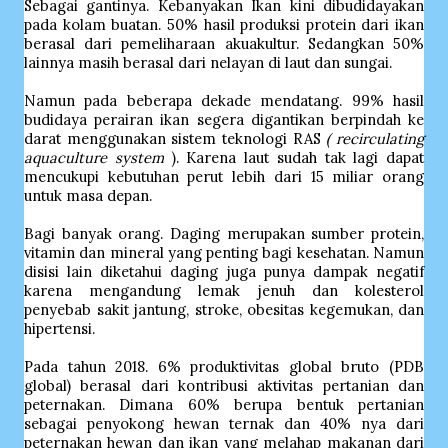
Sebagai gantinya. Kebanyakan Ikan kini dibudidayakan
pada kolam buatan. 50% hasil produksi protein dari ikan
berasal dari pemeliharaan akuakultur. Sedangkan 50%
lainnya masih berasal dari nelayan di laut dan sungai.
Namun pada beberapa dekade mendatang. 99% hasil
budidaya perairan ikan segera digantikan berpindah ke
darat menggunakan sistem teknologi RAS
( recirculating
aquaculture system
). Karena laut sudah tak lagi dapat
mencukupi kebutuhan perut lebih dari 15 miliar orang
untuk masa depan.
Bagi banyak orang. Daging merupakan sumber protein,
vitamin dan mineral yang penting bagi kesehatan. Namun
disisi lain diketahui daging juga punya dampak negatif
karena mengandung lemak jenuh dan kolesterol
penyebab sakit jantung, stroke, obesitas kegemukan, dan
hipertensi.
Pada tahun 2018. 6% produktivitas global bruto (PDB
global) berasal dari kontribusi aktivitas pertanian dan
peternakan. Dimana 60% berupa bentuk pertanian
sebagai penyokong hewan ternak dan 40% nya dari
peternakan hewan dan ikan yang melahap makanan dari