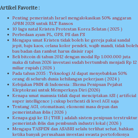
Artikel Favorite :
Penting pemerintah Israel mengalokasikan 50% anggaran
APBN 2028 untuk BLT Bansos
10 lagu natal Kristen Protestan Korea Selatan ( 2025 )
Perbedaan ayam PL, GPS, PS dan FS
Mengapa umat Kristen tidak boleh ke gereja pakai sandal
jepit, baju kaos, celana kolor pendek, wajib mandi, tidak boleh
bau badan dan rambut harus disisir rapi
Beli bitcoin di tahun 2012 dengan modal Rp 1.000.000 juta
maka di tahun 2026 investasi sudah bertumbuh menjadi Rp 12
miliar rupiah ( 2026 )
Pada tahun 2035 : Teknologi AI dapat menyebabkan 50%
orang di seluruh dunia kehilangan pekerjaan ( 2024 )
Kebijakan PMN di Indonesia : Skema Penipuan Pejabat
Kleptokrasi untuk Memperkaya Diri (2026)
Kenapa umat manusia tidak dapat menciptakan ASI ( artificial
super intelligence ) cukup berhenti di level AGI saja
Tentang AGI, otomatisasi, ekonomi masa depan dan
pemerintahan iblis ( 2026 )
Kenapa gaji ke 13 ( THR ) adalah sistem penipuan terstruktur
pemerintah iblis dan pembunuh industri lokal ( 2026 )
Mengapa TASPEN dan ASABRI selalu terlihat sehat, bahkan
ketika banyak perusahaan investasi swasta portofolionya