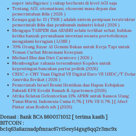
super intelligence ) cukup berhenti di level AGI saja
Tentang AGI, otomatisasi, ekonomi masa depan dan
pemerintahan iblis ( 2026 )
Kenapa gaji ke 13 ( THR ) adalah sistem penipuan terstruktur
pemerintah iblis dan pembunuh industri lokal ( 2026 )
Mengapa TASPEN dan ASABRI selalu terlihat sehat, bahkan
ketika banyak perusahaan investasi swasta portofolionya
mengalami kerugian ( LOSS )
70% Orang Bayar AI Gemini Bukan untuk Kerja Tapi untuk
Teman Curhat Menemani Kesepian
Michael Shu dan Diet Carnivore ( 2026 )
Membongkar rahasia tersembunyi Kopdes untuk
kepentingan bancakan partai politik (2026)
CBDC e-CNY Yuan Digital VS Digital Euro VS USDC/T Dolar
Amerika Serikat ( 2026 )
Pemerintah Israel Resmi Hentikan dan Hapus Kebijakan
Subsidi KPR Kredit Rumah & Apartemen (2026)
Afrika Selatan Gelontorkan 11% APBN untuk Bansos Uang
Tunai Murni, Indonesia Cuma 0,7% [ 11% VS 0,7% ] [ Afsel
Pintar atau Bodoh sih ] (2026)
Donasi : Bank BCA 8600171012 [ terima kasih ]
BITCOIN :
bc1q63a8aznadpfmzac67rt5eeyl4gsg6qq2r3mc9x