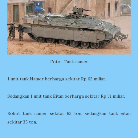
Foto : Tank namer
1 unit tank Namer berharga sekitar Rp 62 miliar.
Sedangkan 1 unit tank Eitan berharga sekitar Rp 31 miliar.
Bobot tank namer sekitar 63 ton, sedangkan tank eitan
sekitar 35 ton.