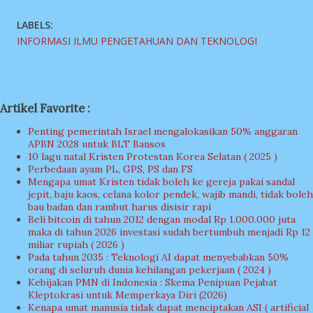
LABELS:
INFORMASI ILMU PENGETAHUAN DAN TEKNOLOGI
Artikel Favorite :
Penting pemerintah Israel mengalokasikan 50% anggaran
APBN 2028 untuk BLT Bansos
10 lagu natal Kristen Protestan Korea Selatan ( 2025 )
Perbedaan ayam PL, GPS, PS dan FS
Mengapa umat Kristen tidak boleh ke gereja pakai sandal
jepit, baju kaos, celana kolor pendek, wajib mandi, tidak boleh
bau badan dan rambut harus disisir rapi
Beli bitcoin di tahun 2012 dengan modal Rp 1.000.000 juta
maka di tahun 2026 investasi sudah bertumbuh menjadi Rp 12
miliar rupiah ( 2026 )
Pada tahun 2035 : Teknologi AI dapat menyebabkan 50%
orang di seluruh dunia kehilangan pekerjaan ( 2024 )
Kebijakan PMN di Indonesia : Skema Penipuan Pejabat
Kleptokrasi untuk Memperkaya Diri (2026)
Kenapa umat manusia tidak dapat menciptakan ASI ( artificial