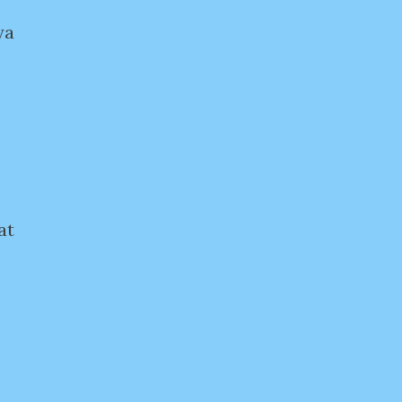
ya
at