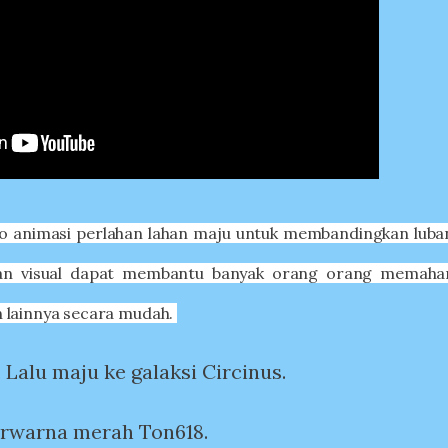
ideo animasi perlahan lahan maju untuk membandingkan lub
lan visual dapat membantu banyak orang orang memaha
 lainnya secara mudah.
. Lalu maju ke galaksi Circinus.
berwarna merah Ton618.