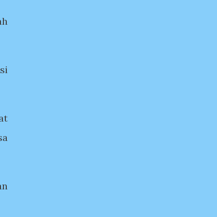
ah
si
at
sa
an