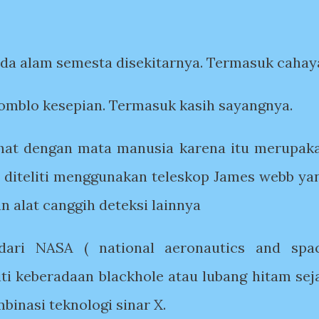
da alam semesta disekitarnya. T
ermasuk
cahay
 jomblo kesepian. Termasuk kasih sayangnya.
lihat dengan mata manusia karena itu merupak
 diteliti menggunakan teleskop James webb ya
n alat canggih deteksi lainnya
dari NASA ( national aeronautics and spa
iti keberadaan blackhole atau lubang hitam sej
inasi teknologi sinar X.