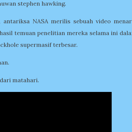
ilmuwan stephen hawking.
 antariksa NASA merilis sebuah video menar
asil temuan penelitian mereka selama ini dal
ackhole supermasif terbesar.
aan.
 dari matahari.