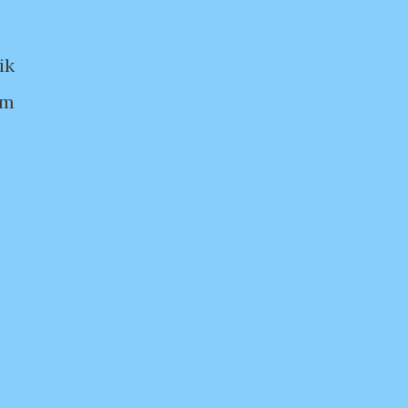
ik
am