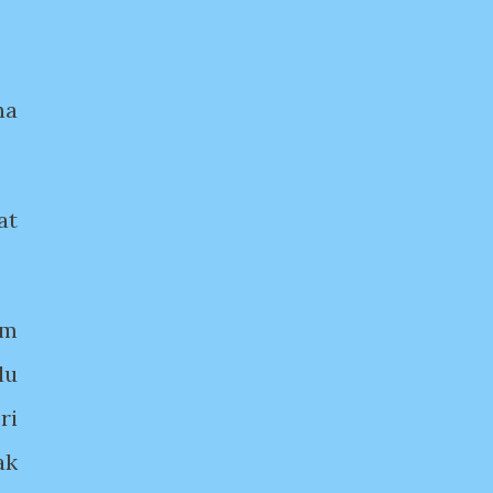
na
at
am
lu
ri
ak