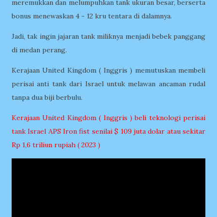
meremukkan dan melumpuhkan tank ukuran besar, berserta
bonus menewaskan 4 - 12 kru tentara di dalamnya.
Jadi, tak ingin jajaran tank miliknya menjadi bebek panggang
di medan perang.
Kerajaan United Kingdom ( Inggris ) memutuskan membeli
perisai anti tank dari Israel untuk melawan ancaman rudal
tanpa dua biji berbulu.
Kerajaan United Kingdom ( Inggris ) beli teknologi perisai
tank Israel APS Iron fist senilai $ 109 juta dolar atau sekitar
Rp 1,6 triliun rupiah ( 2023 )