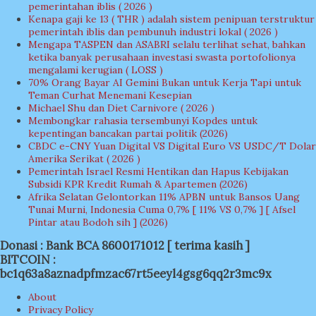
pemerintahan iblis ( 2026 )
Kenapa gaji ke 13 ( THR ) adalah sistem penipuan terstruktur
pemerintah iblis dan pembunuh industri lokal ( 2026 )
Mengapa TASPEN dan ASABRI selalu terlihat sehat, bahkan
ketika banyak perusahaan investasi swasta portofolionya
mengalami kerugian ( LOSS )
70% Orang Bayar AI Gemini Bukan untuk Kerja Tapi untuk
Teman Curhat Menemani Kesepian
Michael Shu dan Diet Carnivore ( 2026 )
Membongkar rahasia tersembunyi Kopdes untuk
kepentingan bancakan partai politik (2026)
CBDC e-CNY Yuan Digital VS Digital Euro VS USDC/T Dolar
Amerika Serikat ( 2026 )
Pemerintah Israel Resmi Hentikan dan Hapus Kebijakan
Subsidi KPR Kredit Rumah & Apartemen (2026)
Afrika Selatan Gelontorkan 11% APBN untuk Bansos Uang
Tunai Murni, Indonesia Cuma 0,7% [ 11% VS 0,7% ] [ Afsel
Pintar atau Bodoh sih ] (2026)
Donasi : Bank BCA 8600171012 [ terima kasih ]
BITCOIN :
bc1q63a8aznadpfmzac67rt5eeyl4gsg6qq2r3mc9x
About
Privacy Policy