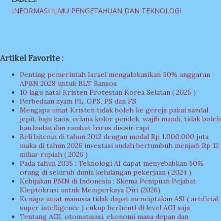
INFORMASI ILMU PENGETAHUAN DAN TEKNOLOGI
Artikel Favorite :
Penting pemerintah Israel mengalokasikan 50% anggaran
APBN 2028 untuk BLT Bansos
10 lagu natal Kristen Protestan Korea Selatan ( 2025 )
Perbedaan ayam PL, GPS, PS dan FS
Mengapa umat Kristen tidak boleh ke gereja pakai sandal
jepit, baju kaos, celana kolor pendek, wajib mandi, tidak boleh
bau badan dan rambut harus disisir rapi
Beli bitcoin di tahun 2012 dengan modal Rp 1.000.000 juta
maka di tahun 2026 investasi sudah bertumbuh menjadi Rp 12
miliar rupiah ( 2026 )
Pada tahun 2035 : Teknologi AI dapat menyebabkan 50%
orang di seluruh dunia kehilangan pekerjaan ( 2024 )
Kebijakan PMN di Indonesia : Skema Penipuan Pejabat
Kleptokrasi untuk Memperkaya Diri (2026)
Kenapa umat manusia tidak dapat menciptakan ASI ( artificial
super intelligence ) cukup berhenti di level AGI saja
Tentang AGI, otomatisasi, ekonomi masa depan dan