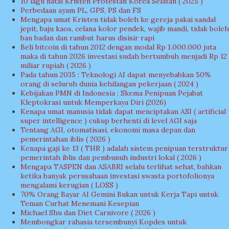
10 lagu natal Kristen Protestan Korea Selatan ( 2025 )
Perbedaan ayam PL, GPS, PS dan FS
Mengapa umat Kristen tidak boleh ke gereja pakai sandal
jepit, baju kaos, celana kolor pendek, wajib mandi, tidak boleh
bau badan dan rambut harus disisir rapi
Beli bitcoin di tahun 2012 dengan modal Rp 1.000.000 juta
maka di tahun 2026 investasi sudah bertumbuh menjadi Rp 12
miliar rupiah ( 2026 )
Pada tahun 2035 : Teknologi AI dapat menyebabkan 50%
orang di seluruh dunia kehilangan pekerjaan ( 2024 )
Kebijakan PMN di Indonesia : Skema Penipuan Pejabat
Kleptokrasi untuk Memperkaya Diri (2026)
Kenapa umat manusia tidak dapat menciptakan ASI ( artificial
super intelligence ) cukup berhenti di level AGI saja
Tentang AGI, otomatisasi, ekonomi masa depan dan
pemerintahan iblis ( 2026 )
Kenapa gaji ke 13 ( THR ) adalah sistem penipuan terstruktur
pemerintah iblis dan pembunuh industri lokal ( 2026 )
Mengapa TASPEN dan ASABRI selalu terlihat sehat, bahkan
ketika banyak perusahaan investasi swasta portofolionya
mengalami kerugian ( LOSS )
70% Orang Bayar AI Gemini Bukan untuk Kerja Tapi untuk
Teman Curhat Menemani Kesepian
Michael Shu dan Diet Carnivore ( 2026 )
Membongkar rahasia tersembunyi Kopdes untuk