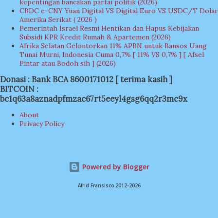
kepentingan bancakan partai politik (2026)
CBDC e-CNY Yuan Digital VS Digital Euro VS USDC/T Dolar
Amerika Serikat ( 2026 )
Pemerintah Israel Resmi Hentikan dan Hapus Kebijakan
Subsidi KPR Kredit Rumah & Apartemen (2026)
Afrika Selatan Gelontorkan 11% APBN untuk Bansos Uang
Tunai Murni, Indonesia Cuma 0,7% [ 11% VS 0,7% ] [ Afsel
Pintar atau Bodoh sih ] (2026)
Donasi : Bank BCA 8600171012 [ terima kasih ]
BITCOIN :
bc1q63a8aznadpfmzac67rt5eeyl4gsg6qq2r3mc9x
About
Privacy Policy
Powered by Blogger
Afrid Fransisco 2012-2026