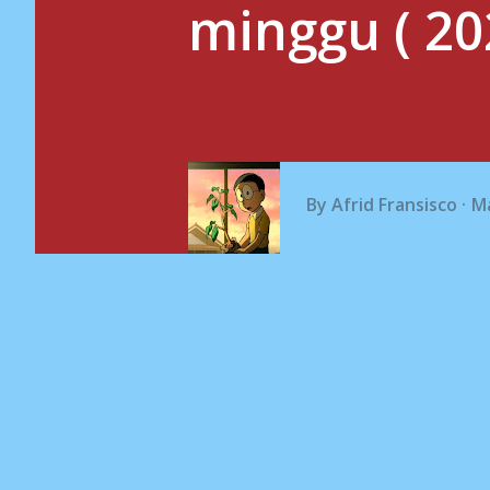
minggu ( 20
By
Afrid Fransisco
Ma