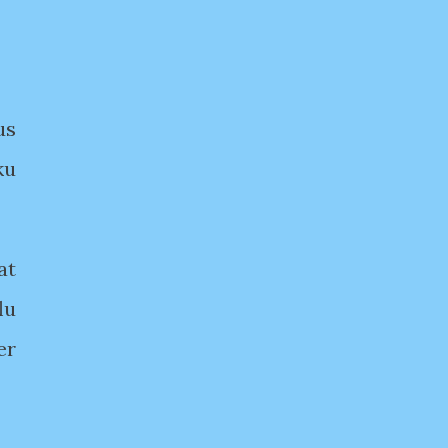
us
ku
at
lu
er