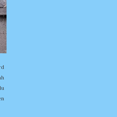
rd
ah
lu
en