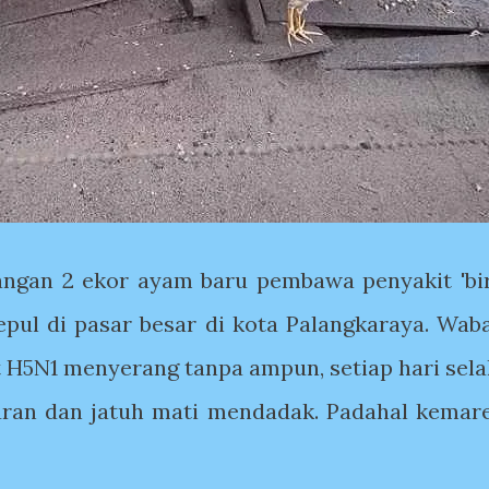
angan 2 ekor ayam baru pembawa penyakit 'bi
gepul di pasar besar di kota Palangkaraya. Wab
t H5N1 menyerang tanpa ampun, setiap hari sela
ran dan jatuh mati mendadak. Padahal kemar