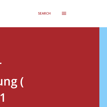
SEARCH
r
ung (
 1