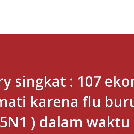
Skip to main content
y singkat : 107 eko
ati karena flu bur
 H5N1 ) dalam waktu