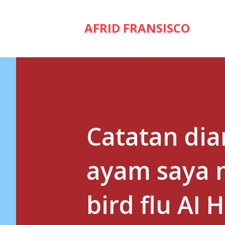
AFRID FRANSISCO
Catatan diar
ayam saya m
bird flu AI