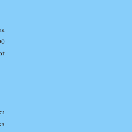
ka
00
at
ku
ka