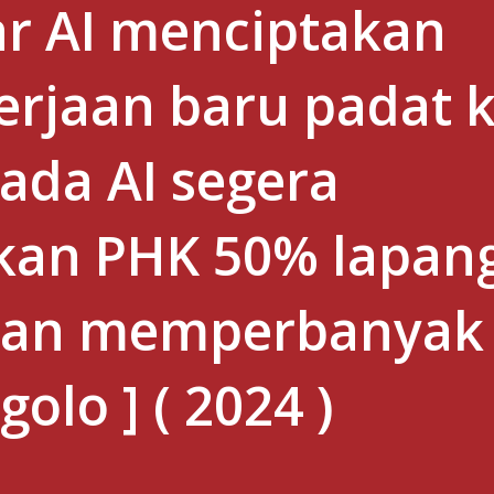
ar AI menciptakan
rjaan baru padat k
 ada AI segera
an PHK 50% lapan
dan memperbanyak
golo ] ( 2024 )