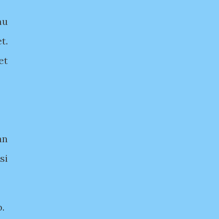
mu
t.
et
an
si
.