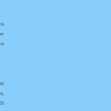
ya
pe
ya
at
a,
IS