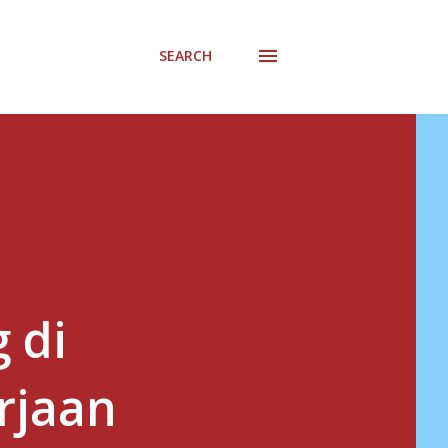
SEARCH
 di
rjaan