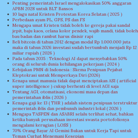
Penting pemerintah Israel mengalokasikan 50% anggaran
APBN 2028 untuk BLT Bansos
10 lagu natal Kristen Protestan Korea Selatan ( 2025 )
Perbedaan ayam PL, GPS, PS dan FS
Mengapa umat Kristen tidak boleh ke gereja pakai sandal
jepit, baju kaos, celana kolor pendek, wajib mandi, tidak boleh
bau badan dan rambut harus disisir rapi
Beli bitcoin di tahun 2012 dengan modal Rp 1.000.000 juta
maka di tahun 2026 investasi sudah bertumbuh menjadi Rp 12
miliar rupiah ( 2026 )
Pada tahun 2035 : Teknologi AI dapat menyebabkan 50%
orang di seluruh dunia kehilangan pekerjaan ( 2024 )
Kebijakan PMN di Indonesia : Skema Penipuan Pejabat
Kleptokrasi untuk Memperkaya Diri (2026)
Kenapa umat manusia tidak dapat menciptakan ASI ( artificial
super intelligence ) cukup berhenti di level AGI saja
Tentang AGI, otomatisasi, ekonomi masa depan dan
pemerintahan iblis ( 2026 )
Kenapa gaji ke 13 ( THR ) adalah sistem penipuan terstruktur
pemerintah iblis dan pembunuh industri lokal ( 2026 )
Mengapa TASPEN dan ASABRI selalu terlihat sehat, bahkan
ketika banyak perusahaan investasi swasta portofolionya
mengalami kerugian ( LOSS )
70% Orang Bayar AI Gemini Bukan untuk Kerja Tapi untuk
Teman Curhat Menemani Kesepian