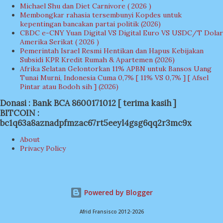
Michael Shu dan Diet Carnivore ( 2026 )
Membongkar rahasia tersembunyi Kopdes untuk
kepentingan bancakan partai politik (2026)
CBDC e-CNY Yuan Digital VS Digital Euro VS USDC/T Dolar
Amerika Serikat ( 2026 )
Pemerintah Israel Resmi Hentikan dan Hapus Kebijakan
Subsidi KPR Kredit Rumah & Apartemen (2026)
Afrika Selatan Gelontorkan 11% APBN untuk Bansos Uang
Tunai Murni, Indonesia Cuma 0,7% [ 11% VS 0,7% ] [ Afsel
Pintar atau Bodoh sih ] (2026)
Donasi : Bank BCA 8600171012 [ terima kasih ]
BITCOIN :
bc1q63a8aznadpfmzac67rt5eeyl4gsg6qq2r3mc9x
About
Privacy Policy
Powered by Blogger
Afrid Fransisco 2012-2026