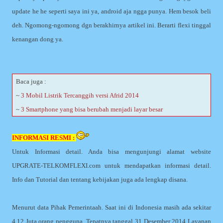
update he he seperti saya ini ya, android aja ngga punya. Hem besok beli
deh. Ngomong-ngomong dgn berakhirnya artikel ini. Berarti flexi tinggal
kenangan dong ya.
Baca juga :
~
3 Mobil Listrik Tercanggih versi Afrid 2014
~
3 Smartphone yang bisa berubah menjadi layar besar
INFORMASI RESMI :
Untuk Informasi detail. Anda bisa mengunjungi alamat website
UPGRATE-TELKOMFLEXI.com untuk mendapatkan informasi detail.
Info dan Tutorial dan tentang kebijakan juga ada lengkap disana.
Menurut data Pihak Pemerintaah. Saat ini di Indonesia masih ada sekitar
4.12 Juta orang pengguna. Tepatnya tanggal 31 Desember 2014 Layanan