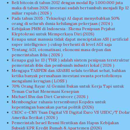
Beli bitcoin di tahun 2012 dengan modal Rp 1.000.000 juta
maka di tahun 2026 investasi sudah bertumbuh menjadi Rp 12
miliar rupiah ( 2026 )
Pada tahun 2035 : Teknologi AI dapat menyebabkan 50%
orang di seluruh dunia kehilangan pekerjaan ( 2024 )
Kebijakan PMN di Indonesia : Skema Penipuan Pejabat
Kleptokrasi untuk Memperkaya Diri (2026)
Kenapa umat manusia tidak dapat menciptakan ASI ( artificial
super intelligence ) cukup berhenti di level AGI saja
Tentang AGI, otomatisasi, ekonomi masa depan dan
pemerintahan iblis ( 2026 )
Kenapa gaji ke 13 ( THR ) adalah sistem penipuan terstruktur
pemerintah iblis dan pembunuh industri lokal ( 2026 )
Mengapa TASPEN dan ASABRI selalu terlihat sehat, bahkan
ketika banyak perusahaan investasi swasta portofolionya
mengalami kerugian ( LOSS )
70% Orang Bayar AI Gemini Bukan untuk Kerja Tapi untuk
Teman Curhat Menemani Kesepian
Michael Shu dan Diet Carnivore ( 2026 )
Membongkar rahasia tersembunyi Kopdes untuk
kepentingan bancakan partai politik (2026)
CBDC e-CNY Yuan Digital VS Digital Euro VS USDC/T Dolar
Amerika Serikat ( 2026 )
Pemerintah Israel Resmi Hentikan dan Hapus Kebijakan
Subsidi KPR Kredit Rumah & Apartemen (2026)