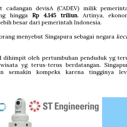
et cadangan devisA (CADEV) milik pemerint
ang hingga
Rp 4.145 triliun
. Artinya, ekono
lebih besar dari pemerintah Indonesia.
orang menyebut Singapura sebagai negara
keci
il dihimpit oleh pertumbuhan penduduk yg ter
wisata yg terus-terus berdatangan. Singapu
 semakin kompeks karena tingginya lev
.