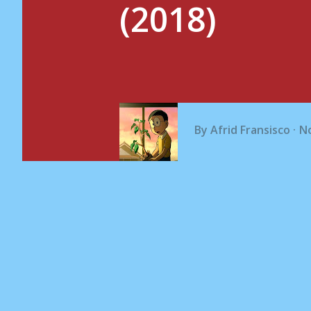
(2018)
By
Afrid Fransisco
N