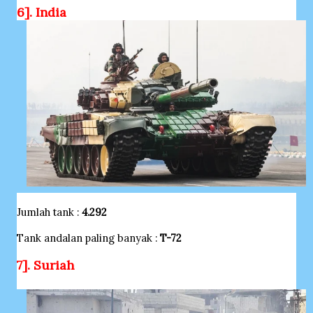
6]. India
Jumlah tank :
4.292
Tank andalan paling banyak :
T-72
7]. Suriah