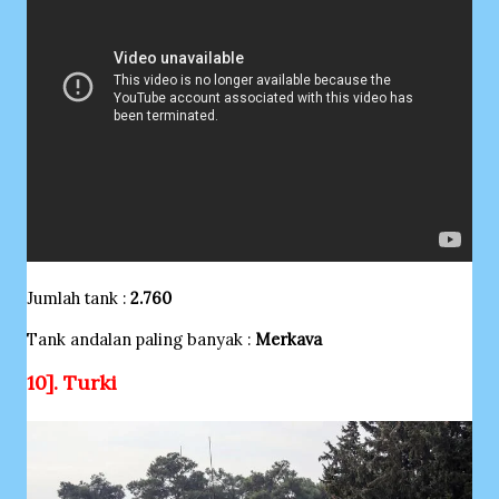
Jumlah tank :
2.760
Tank andalan paling banyak :
Merkava
10]. Turki