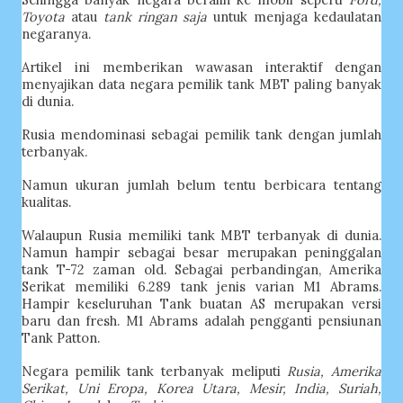
Toyota
atau
tank ringan saja
untuk menjaga kedaulatan
negaranya.
Artikel ini memberikan wawasan interaktif dengan
menyajikan data negara pemilik tank MBT paling banyak
di dunia.
Rusia mendominasi sebagai pemilik tank dengan jumlah
terbanyak.
Namun ukuran jumlah belum tentu berbicara tentang
kualitas.
Walaupun Rusia memiliki tank MBT terbanyak di dunia.
Namun hampir sebagai besar merupakan peninggalan
tank T-72 zaman old. Sebagai perbandingan, Amerika
Serikat memiliki 6.289 tank jenis varian M1 Abrams.
Hampir keseluruhan Tank buatan AS merupakan versi
baru dan fresh. M1 Abrams adalah pengganti pensiunan
Tank Patton.
Negara pemilik tank terbanyak meliputi
Rusia, Amerika
Serikat, Uni Eropa, Korea Utara, Mesir, India, Suriah,