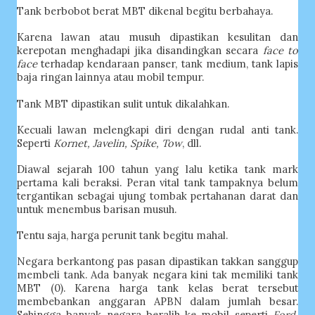
Tank berbobot berat MBT dikenal begitu berbahaya.
Karena lawan atau musuh dipastikan kesulitan dan
kerepotan menghadapi jika disandingkan secara
face to
face
terhadap kendaraan panser, tank medium, tank lapis
baja ringan lainnya atau mobil tempur.
Tank MBT dipastikan sulit untuk dikalahkan.
Kecuali lawan melengkapi diri dengan rudal anti tank.
Seperti
Kornet, Javelin, Spike, Tow
, dll.
Diawal sejarah 100 tahun yang lalu ketika tank mark
pertama kali beraksi. Peran vital tank tampaknya belum
tergantikan sebagai ujung tombak pertahanan darat dan
untuk menembus barisan musuh.
Tentu saja, harga perunit tank begitu mahal.
Negara berkantong pas pasan dipastikan takkan sanggup
membeli tank. Ada banyak negara kini tak memiliki tank
MBT (0). Karena harga tank kelas berat tersebut
membebankan anggaran APBN dalam jumlah besar.
Sehingga banyak negara beralih ke mobil seperti
Ford,