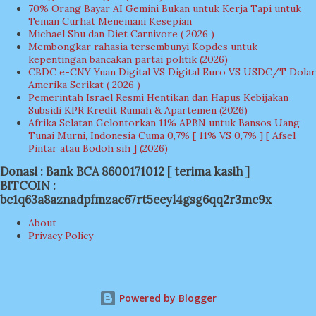
70% Orang Bayar AI Gemini Bukan untuk Kerja Tapi untuk
Teman Curhat Menemani Kesepian
Michael Shu dan Diet Carnivore ( 2026 )
Membongkar rahasia tersembunyi Kopdes untuk
kepentingan bancakan partai politik (2026)
CBDC e-CNY Yuan Digital VS Digital Euro VS USDC/T Dolar
Amerika Serikat ( 2026 )
Pemerintah Israel Resmi Hentikan dan Hapus Kebijakan
Subsidi KPR Kredit Rumah & Apartemen (2026)
Afrika Selatan Gelontorkan 11% APBN untuk Bansos Uang
Tunai Murni, Indonesia Cuma 0,7% [ 11% VS 0,7% ] [ Afsel
Pintar atau Bodoh sih ] (2026)
Donasi : Bank BCA 8600171012 [ terima kasih ]
BITCOIN :
bc1q63a8aznadpfmzac67rt5eeyl4gsg6qq2r3mc9x
About
Privacy Policy
Powered by Blogger