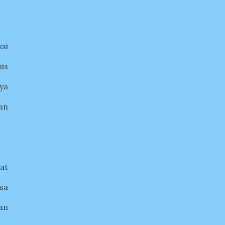
si
is
ya
an
at
sa
an