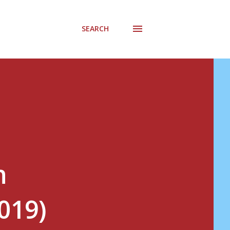
SEARCH
n
019)