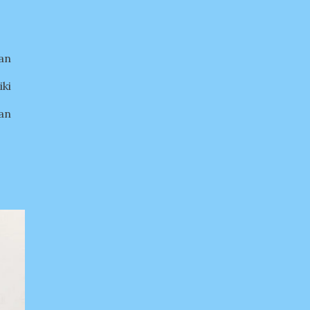
an
iki
kan