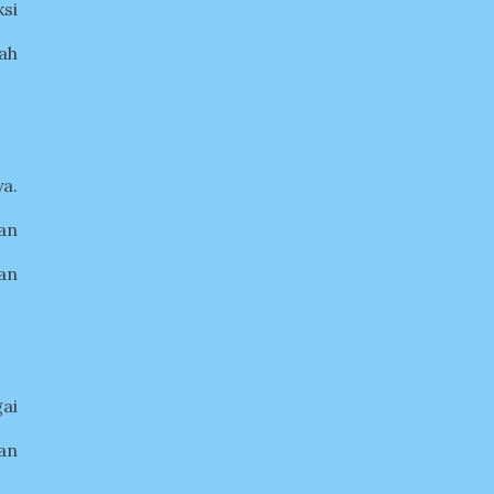
si
ah
a.
an
an
ai
an