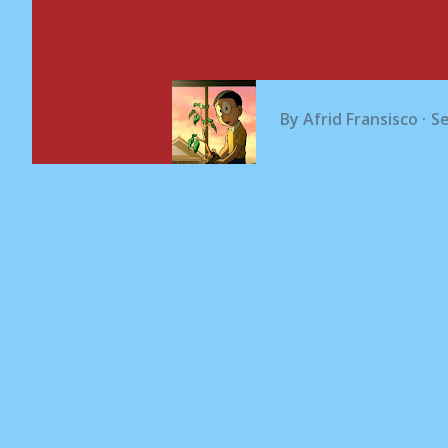
By
Afrid Fransisco
S