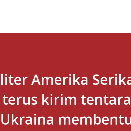
Skip to main content
iter Amerika Serika
 terus kirim tentara
 Ukraina membent