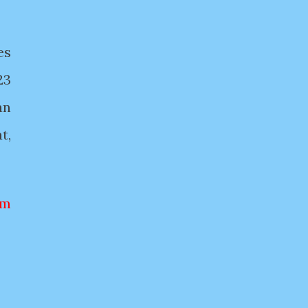
es
23
an
t,
im