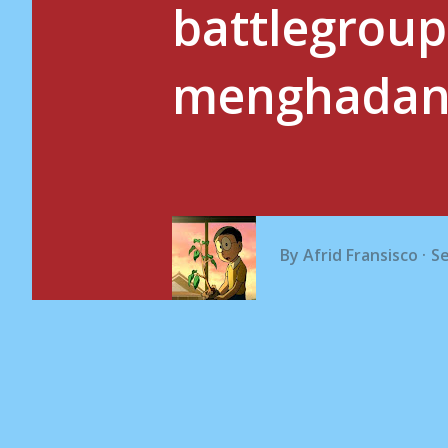
battlegrou
menghadang 
By
Afrid Fransisco
S