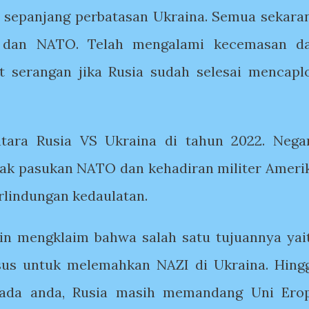
i sepanjang perbatasan Ukraina. Semua sekara
U dan NATO. Telah mengalami kecemasan d
t serangan jika Rusia sudah selesai mencapl
tara Rusia VS Ukraina di tahun 2022. Nega
yak pasukan NATO dan kehadiran militer Ameri
rlindungan kedaulatan.
tin mengklaim bahwa salah satu tujuannya yai
usus untuk melemahkan NAZI di Ukraina. Hing
kepada anda, Rusia masih memandang Uni Ero