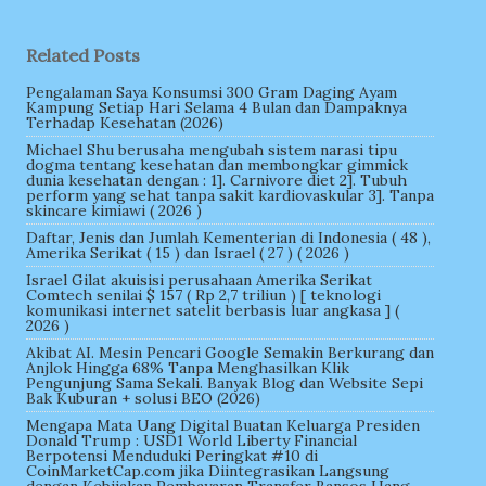
Related Posts
Pengalaman Saya Konsumsi 300 Gram Daging Ayam
Kampung Setiap Hari Selama 4 Bulan dan Dampaknya
Terhadap Kesehatan (2026)
Michael Shu berusaha mengubah sistem narasi tipu
dogma tentang kesehatan dan membongkar gimmick
dunia kesehatan dengan : 1]. Carnivore diet 2]. Tubuh
perform yang sehat tanpa sakit kardiovaskular 3]. Tanpa
skincare kimiawi ( 2026 )
Daftar, Jenis dan Jumlah Kementerian di Indonesia ( 48 ),
Amerika Serikat ( 15 ) dan Israel ( 27 ) ( 2026 )
Israel Gilat akuisisi perusahaan Amerika Serikat
Comtech senilai $ 157 ( Rp 2,7 triliun ) [ teknologi
komunikasi internet satelit berbasis luar angkasa ] (
2026 )
Akibat AI. Mesin Pencari Google Semakin Berkurang dan
Anjlok Hingga 68% Tanpa Menghasilkan Klik
Pengunjung Sama Sekali. Banyak Blog dan Website Sepi
Bak Kuburan + solusi BEO (2026)
Mengapa Mata Uang Digital Buatan Keluarga Presiden
Donald Trump : USD1 World Liberty Financial
Berpotensi Menduduki Peringkat #10 di
CoinMarketCap.com jika Diintegrasikan Langsung