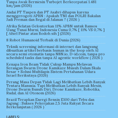
Tanpa Awak Bermesin Turbojet Berkecepatan 1.481
km/jam (2026)
Andai PT Taspen dan PT Asabri dihapus karena
menggerogoti APBN : Apakah TNI dan POLRI Bakalan
Jadi Preman dan Begal di Jalanan ? ( 2026 )
Afrika Selatan Gelontorkan 11% APBN untuk Bansos
Uang Tunai Murni, Indonesia Cuma 0,7% [ 11% VS 0,7% ]
[ Afsel Pintar atau Bodoh sih ] (2026)
8 Robot Humanoid Terbaik di Dunia (2026)
Teknik screening informasi di internet dan langsung
dibuatkan artikel berbasis human in the loop oleh AI
secara semi otomatis tanpa N8N.io, D-id.com, tanpa pro
scheduled tasks dan tanpa AI agentic workflow ( 2026 )
Kenapa Iron Beam Tidak Cukup Mampu Melawan
Serangan Swarm Drone Kamikaze Musuh Dalam Skala
Besar + Solusi Multilapis Sistem Pertahanan Udara
Israel Berikutnya (2026)
Perang Masa Depan Tidak Lagi Melibatkan Lebih Banyak
Tentara Manusia. Tapi Melibatkan Lebih Banyak Mesin,
Drone Swarm Bunuh Diri, Drone Kamikaze, Robotika,
Rudal, dan AI Otonom (2026)
Brazil Terapkan Energi Bensin E100 dari Tebu dan
Jagung : Sukses Pekerjakan 2,5 Juta Rakyat Secara
Berkelanjutan ( 2026 )
LABELS: