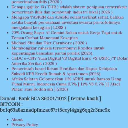
pemerintahan iblis ( 2026 )
Kenapa gaji ke 13 ( THR ) adalah sistem penipuan terstruktur
pemerintah iblis dan pembunuh industri lokal ( 2026 )
Mengapa TASPEN dan ASABRI selalu terlihat sehat, bahkan
ketika banyak perusahaan investasi swasta portofolionya
mengalami kerugian ( LOSS )
70% Orang Bayar AI Gemini Bukan untuk Kerja Tapi untuk
Teman Curhat Menemani Kesepian
Michael Shu dan Diet Carnivore ( 2026 )
Membongkar rahasia tersembunyi Kopdes untuk
kepentingan bancakan partai politik (2026)
CBDC e-CNY Yuan Digital VS Digital Euro VS USDC/T Dolar
Amerika Serikat ( 2026 )
Pemerintah Israel Resmi Hentikan dan Hapus Kebijakan
Subsidi KPR Kredit Rumah & Apartemen (2026)
Afrika Selatan Gelontorkan 11% APBN untuk Bansos Uang
Tunai Murni, Indonesia Cuma 0,7% [ 11% VS 0,7% ] [ Afsel
Pintar atau Bodoh sih ] (2026)
Donasi : Bank BCA 8600171012 [ terima kasih ]
BITCOIN :
bc1q63a8aznadpfmzac67rt5eeyl4gsg6qq2r3mc9x
About
Privacy Policy