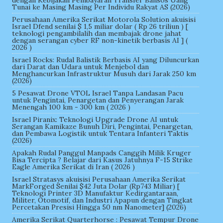
dengan Kebijakan Pembayaran Transfer Bansos Uang
Tunai ke Masing Masing Per Individu Rakyat AS (2026)
Perusahaan Amerika Serikat Motorola Solution akuisisi
Israel Dfend senilai $ 1,5 miliar dolar ( Rp 26 triliun ) [
teknologi pengambilalih dan membajak drone jahat
dengan serangan cyber RF non-kinetik berbasis AI ] (
2026 )
Israel Rocks: Rudal Balistik Berbasis AI yang Diluncurkan
dari Darat dan Udara untuk Menjebol dan
Menghancurkan Infrastruktur Musuh dari Jarak 250 km
(2026)
5 Pesawat Drone VTOL Israel Tanpa Landasan Pacu
untuk Pengintai, Penargetan dan Penyerangan Jarak
Menengah 100 km - 300 km ( 2026 )
Israel Piranix: Teknologi Upgrade Drone AI untuk
Serangan Kamikaze Bunuh Diri, Pengintai, Penargetan,
dan Pembawa Logistik untuk Tentara Infanteri Taktis
(2026)
Apakah Rudal Panggul Manpads Canggih Milik Kruger
Bisa Tercipta ? Belajar dari Kasus Jatuhnya F-15 Strike
Eagle Amerika Serikat di Iran ( 2026 )
Israel Stratasys akuisisi Perusahaan Amerika Serikat
MarkForged Senilai $42 Juta Dolar (Rp743 Miliar) [
Teknologi Printer 3D Manufaktur Kedirgantaraan,
Militer, Otomotif, dan Industri Apapun dengan Tingkat
Percetakan Presisi Hingga 50 nm Nanometer] (2026)
Amerika Serikat Quarterhorse : Pesawat Tempur Drone