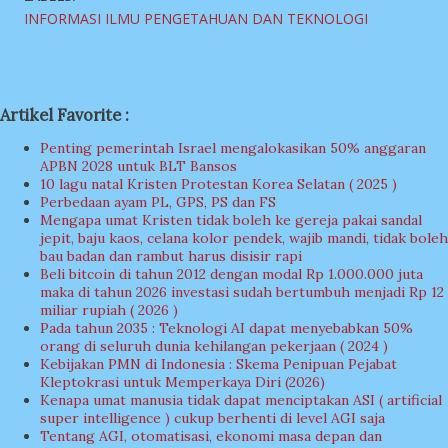
INFORMASI ILMU PENGETAHUAN DAN TEKNOLOGI
Artikel Favorite :
Penting pemerintah Israel mengalokasikan 50% anggaran
APBN 2028 untuk BLT Bansos
10 lagu natal Kristen Protestan Korea Selatan ( 2025 )
Perbedaan ayam PL, GPS, PS dan FS
Mengapa umat Kristen tidak boleh ke gereja pakai sandal
jepit, baju kaos, celana kolor pendek, wajib mandi, tidak boleh
bau badan dan rambut harus disisir rapi
Beli bitcoin di tahun 2012 dengan modal Rp 1.000.000 juta
maka di tahun 2026 investasi sudah bertumbuh menjadi Rp 12
miliar rupiah ( 2026 )
Pada tahun 2035 : Teknologi AI dapat menyebabkan 50%
orang di seluruh dunia kehilangan pekerjaan ( 2024 )
Kebijakan PMN di Indonesia : Skema Penipuan Pejabat
Kleptokrasi untuk Memperkaya Diri (2026)
Kenapa umat manusia tidak dapat menciptakan ASI ( artificial
super intelligence ) cukup berhenti di level AGI saja
Tentang AGI, otomatisasi, ekonomi masa depan dan