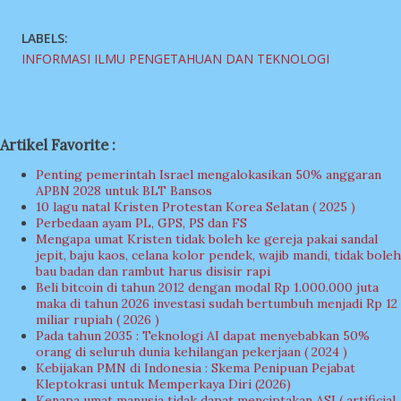
LABELS:
INFORMASI ILMU PENGETAHUAN DAN TEKNOLOGI
Artikel Favorite :
Penting pemerintah Israel mengalokasikan 50% anggaran
APBN 2028 untuk BLT Bansos
10 lagu natal Kristen Protestan Korea Selatan ( 2025 )
Perbedaan ayam PL, GPS, PS dan FS
Mengapa umat Kristen tidak boleh ke gereja pakai sandal
jepit, baju kaos, celana kolor pendek, wajib mandi, tidak boleh
bau badan dan rambut harus disisir rapi
Beli bitcoin di tahun 2012 dengan modal Rp 1.000.000 juta
maka di tahun 2026 investasi sudah bertumbuh menjadi Rp 12
miliar rupiah ( 2026 )
Pada tahun 2035 : Teknologi AI dapat menyebabkan 50%
orang di seluruh dunia kehilangan pekerjaan ( 2024 )
Kebijakan PMN di Indonesia : Skema Penipuan Pejabat
Kleptokrasi untuk Memperkaya Diri (2026)
Kenapa umat manusia tidak dapat menciptakan ASI ( artificial