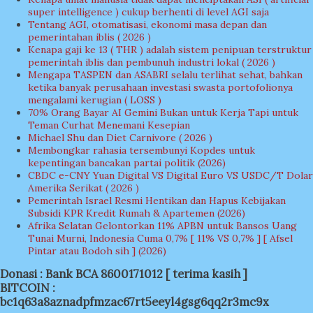
super intelligence ) cukup berhenti di level AGI saja
Tentang AGI, otomatisasi, ekonomi masa depan dan
pemerintahan iblis ( 2026 )
Kenapa gaji ke 13 ( THR ) adalah sistem penipuan terstruktur
pemerintah iblis dan pembunuh industri lokal ( 2026 )
Mengapa TASPEN dan ASABRI selalu terlihat sehat, bahkan
ketika banyak perusahaan investasi swasta portofolionya
mengalami kerugian ( LOSS )
70% Orang Bayar AI Gemini Bukan untuk Kerja Tapi untuk
Teman Curhat Menemani Kesepian
Michael Shu dan Diet Carnivore ( 2026 )
Membongkar rahasia tersembunyi Kopdes untuk
kepentingan bancakan partai politik (2026)
CBDC e-CNY Yuan Digital VS Digital Euro VS USDC/T Dolar
Amerika Serikat ( 2026 )
Pemerintah Israel Resmi Hentikan dan Hapus Kebijakan
Subsidi KPR Kredit Rumah & Apartemen (2026)
Afrika Selatan Gelontorkan 11% APBN untuk Bansos Uang
Tunai Murni, Indonesia Cuma 0,7% [ 11% VS 0,7% ] [ Afsel
Pintar atau Bodoh sih ] (2026)
Donasi : Bank BCA 8600171012 [ terima kasih ]
BITCOIN :
bc1q63a8aznadpfmzac67rt5eeyl4gsg6qq2r3mc9x