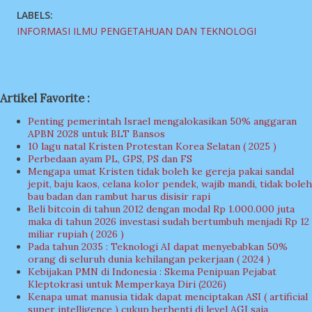
LABELS:
INFORMASI ILMU PENGETAHUAN DAN TEKNOLOGI
Artikel Favorite :
Penting pemerintah Israel mengalokasikan 50% anggaran
APBN 2028 untuk BLT Bansos
10 lagu natal Kristen Protestan Korea Selatan ( 2025 )
Perbedaan ayam PL, GPS, PS dan FS
Mengapa umat Kristen tidak boleh ke gereja pakai sandal
jepit, baju kaos, celana kolor pendek, wajib mandi, tidak boleh
bau badan dan rambut harus disisir rapi
Beli bitcoin di tahun 2012 dengan modal Rp 1.000.000 juta
maka di tahun 2026 investasi sudah bertumbuh menjadi Rp 12
miliar rupiah ( 2026 )
Pada tahun 2035 : Teknologi AI dapat menyebabkan 50%
orang di seluruh dunia kehilangan pekerjaan ( 2024 )
Kebijakan PMN di Indonesia : Skema Penipuan Pejabat
Kleptokrasi untuk Memperkaya Diri (2026)
Kenapa umat manusia tidak dapat menciptakan ASI ( artificial
super intelligence ) cukup berhenti di level AGI saja