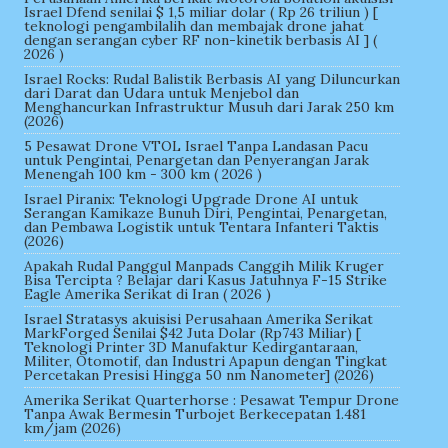
Israel Dfend senilai $ 1,5 miliar dolar ( Rp 26 triliun ) [
teknologi pengambilalih dan membajak drone jahat
dengan serangan cyber RF non-kinetik berbasis AI ] (
2026 )
Israel Rocks: Rudal Balistik Berbasis AI yang Diluncurkan
dari Darat dan Udara untuk Menjebol dan
Menghancurkan Infrastruktur Musuh dari Jarak 250 km
(2026)
5 Pesawat Drone VTOL Israel Tanpa Landasan Pacu
untuk Pengintai, Penargetan dan Penyerangan Jarak
Menengah 100 km - 300 km ( 2026 )
Israel Piranix: Teknologi Upgrade Drone AI untuk
Serangan Kamikaze Bunuh Diri, Pengintai, Penargetan,
dan Pembawa Logistik untuk Tentara Infanteri Taktis
(2026)
Apakah Rudal Panggul Manpads Canggih Milik Kruger
Bisa Tercipta ? Belajar dari Kasus Jatuhnya F-15 Strike
Eagle Amerika Serikat di Iran ( 2026 )
Israel Stratasys akuisisi Perusahaan Amerika Serikat
MarkForged Senilai $42 Juta Dolar (Rp743 Miliar) [
Teknologi Printer 3D Manufaktur Kedirgantaraan,
Militer, Otomotif, dan Industri Apapun dengan Tingkat
Percetakan Presisi Hingga 50 nm Nanometer] (2026)
Amerika Serikat Quarterhorse : Pesawat Tempur Drone
Tanpa Awak Bermesin Turbojet Berkecepatan 1.481
km/jam (2026)