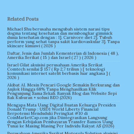
Related Posts
Michael Shu berusaha mengubah sistem narasi tipu
dogma tentang kesehatan dan membongkar gimmick
dunia kesehatan dengan : 1]. Carnivore diet 2]. Tubuh
perform yang sehat tanpa sakit kardiovaskular 3]. Tanpa
skincare kimiawi ( 2026 )
Daftar, Jenis dan Jumlah Kementerian di Indonesia ( 48 ),
Amerika Serikat ( 15 ) dan Israel ( 27 ) ( 2026 )
Israel Gilat akuisisi perusahaan Amerika Serikat
Comtech senilai $ 157 ( Rp 2,7 triliun ) [ teknologi
komunikasi internet satelit berbasis luar angkasa ] (
2026 )
Akibat AI. Mesin Pencari Google Semakin Berkurang dan
Anjlok Hingga 68% Tanpa Menghasilkan Klik
Pengunjung Sama Sekali. Banyak Blog dan Website Sepi
Bak Kuburan + solusi BEO (2026)
Mengapa Mata Uang Digital Buatan Keluarga Presiden
Donald Trump : USD1 World Liberty Financial
Berpotensi Menduduki Peringkat #10 di
CoinMarketCap.com jika Diintegrasikan Langsung
dengan Kebijakan Pembayaran Transfer Bansos Uang
Tunai ke Masing Masing Per Individu Rakyat AS (2026)
Perusahaan Amerika Serikat Motorola Solution akuisisi