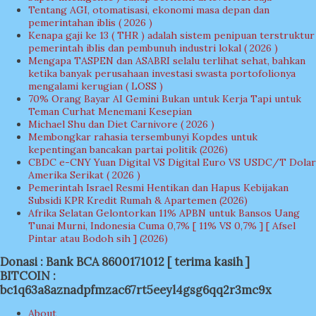
Tentang AGI, otomatisasi, ekonomi masa depan dan
pemerintahan iblis ( 2026 )
Kenapa gaji ke 13 ( THR ) adalah sistem penipuan terstruktur
pemerintah iblis dan pembunuh industri lokal ( 2026 )
Mengapa TASPEN dan ASABRI selalu terlihat sehat, bahkan
ketika banyak perusahaan investasi swasta portofolionya
mengalami kerugian ( LOSS )
70% Orang Bayar AI Gemini Bukan untuk Kerja Tapi untuk
Teman Curhat Menemani Kesepian
Michael Shu dan Diet Carnivore ( 2026 )
Membongkar rahasia tersembunyi Kopdes untuk
kepentingan bancakan partai politik (2026)
CBDC e-CNY Yuan Digital VS Digital Euro VS USDC/T Dolar
Amerika Serikat ( 2026 )
Pemerintah Israel Resmi Hentikan dan Hapus Kebijakan
Subsidi KPR Kredit Rumah & Apartemen (2026)
Afrika Selatan Gelontorkan 11% APBN untuk Bansos Uang
Tunai Murni, Indonesia Cuma 0,7% [ 11% VS 0,7% ] [ Afsel
Pintar atau Bodoh sih ] (2026)
Donasi : Bank BCA 8600171012 [ terima kasih ]
BITCOIN :
bc1q63a8aznadpfmzac67rt5eeyl4gsg6qq2r3mc9x
About