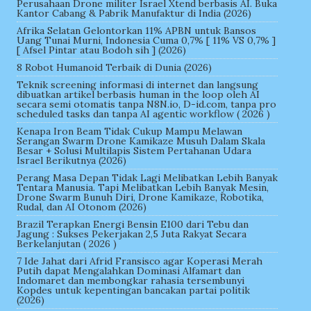
Perusahaan Drone militer Israel Xtend berbasis AI. Buka
Kantor Cabang & Pabrik Manufaktur di India (2026)
Afrika Selatan Gelontorkan 11% APBN untuk Bansos
Uang Tunai Murni, Indonesia Cuma 0,7% [ 11% VS 0,7% ]
[ Afsel Pintar atau Bodoh sih ] (2026)
8 Robot Humanoid Terbaik di Dunia (2026)
Teknik screening informasi di internet dan langsung
dibuatkan artikel berbasis human in the loop oleh AI
secara semi otomatis tanpa N8N.io, D-id.com, tanpa pro
scheduled tasks dan tanpa AI agentic workflow ( 2026 )
Kenapa Iron Beam Tidak Cukup Mampu Melawan
Serangan Swarm Drone Kamikaze Musuh Dalam Skala
Besar + Solusi Multilapis Sistem Pertahanan Udara
Israel Berikutnya (2026)
Perang Masa Depan Tidak Lagi Melibatkan Lebih Banyak
Tentara Manusia. Tapi Melibatkan Lebih Banyak Mesin,
Drone Swarm Bunuh Diri, Drone Kamikaze, Robotika,
Rudal, dan AI Otonom (2026)
Brazil Terapkan Energi Bensin E100 dari Tebu dan
Jagung : Sukses Pekerjakan 2,5 Juta Rakyat Secara
Berkelanjutan ( 2026 )
7 Ide Jahat dari Afrid Fransisco agar Koperasi Merah
Putih dapat Mengalahkan Dominasi Alfamart dan
Indomaret dan membongkar rahasia tersembunyi
Kopdes untuk kepentingan bancakan partai politik
(2026)