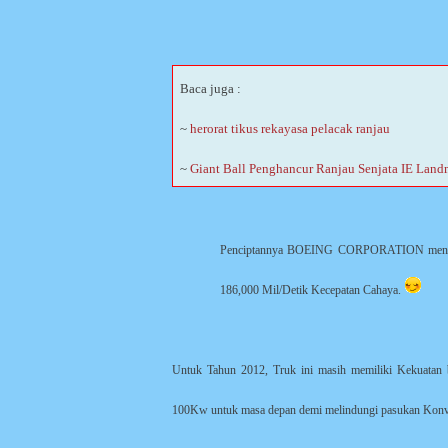
Baca juga :
~
herorat tikus rekayasa pelacak ranjau
~
Giant Ball Penghancur Ranjau Senjata IE Land
Penciptannya BOEING CORPORATION mengklai
186,000 Mil/Detik Kecepatan Cahaya.
Untuk Tahun 2012, Truk ini masih memiliki Kekuata
100Kw untuk masa depan demi melindungi pasukan Konven