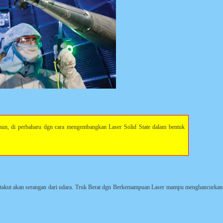
un, di perbaharu dgn cara mengembangkan Laser Solid State dalam bentuk
gi takut akan serangan dari udara. Truk Berat dgn Berkemampuan Laser mampu menghancurka