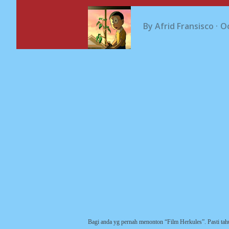
By
Afrid Fransisco
Oc
Bagi anda yg pernah menonton “Film Herkules”. Pasti t