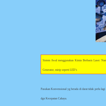
Sistem Awal menggunakan Kimia Berbasis Laser. Nam
Generator, mirip seperti LED’s
Pasukan Konvensional yg berada di darat tidak perlu la
dgn Kecepatan Cahaya.