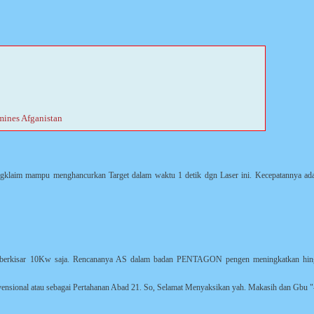
mines Afganistan
m mampu menghancurkan Target dalam waktu 1 detik dgn Laser ini. Kecepatannya ada
n berkisar 10Kw saja. Rencananya AS dalam badan PENTAGON pengen meningkatkan hin
sional atau sebagai Pertahanan Abad 21. So, Selamat Menyaksikan yah. Makasih dan Gbu "