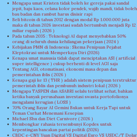
Mengapa umat Kristen tidak boleh ke gereja pakai sandal
jepit, baju kaos, celana kolor pendek, wajib mandi, tidak boleh
bau badan dan rambut harus disisir rapi
Beli bitcoin di tahun 2012 dengan modal Rp 1.000.000 juta
maka di tahun 2026 investasi sudah bertumbuh menjadi Rp 12
miliar rupiah ( 2026 )
Pada tahun 2035 : Teknologi AI dapat menyebabkan 50%
orang di seluruh dunia kehilangan pekerjaan ( 2024 )
Kebijakan PMN di Indonesia : Skema Penipuan Pejabat
Kleptokrasi untuk Memperkaya Diri (2026)
Kenapa umat manusia tidak dapat menciptakan ASI ( artificial
super intelligence ) cukup berhenti di level AGI saja
Tentang AGI, otomatisasi, ekonomi masa depan dan
pemerintahan iblis ( 2026 )
Kenapa gaji ke 13 ( THR ) adalah sistem penipuan terstruktur
pemerintah iblis dan pembunuh industri lokal ( 2026 )
Mengapa TASPEN dan ASABRI selalu terlihat sehat, bahkan
ketika banyak perusahaan investasi swasta portofolionya
mengalami kerugian ( LOSS )
70% Orang Bayar AI Gemini Bukan untuk Kerja Tapi untuk
Teman Curhat Menemani Kesepian
Michael Shu dan Diet Carnivore ( 2026 )
Membongkar rahasia tersembunyi Kopdes untuk
kepentingan bancakan partai politik (2026)
CBDC e-CNY Yuan Digital VS Digital Euro VS USDC/T Dolar