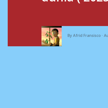
By
Afrid Fransisco
Au