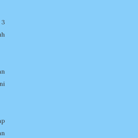
 3
uh
an
ni
ap
an