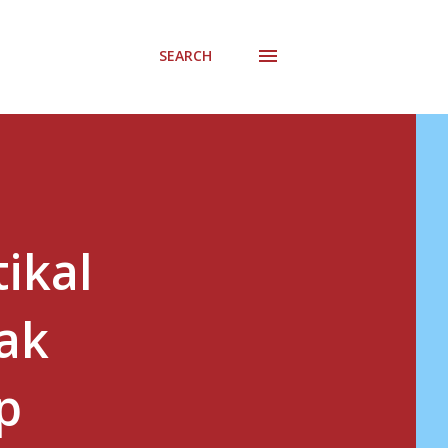
SEARCH
ikal
dak
p