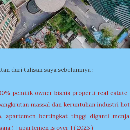
utan dari tulisan saya sebelumnya :
90% pemilik owner bisnis properti real estate 
angkrutan massal dan keruntuhan industri hot
 apartemen bertingkat tinggi diganti menja
aja ) [ apartemen is over ] ( 2023 )