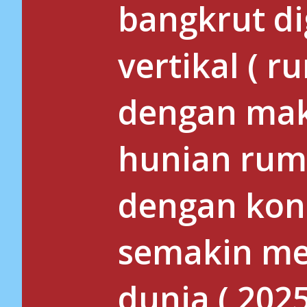
bangkrut d
vertikal ( 
dengan maks
hunian ruma
dengan kon
semakin me
dunia ( 2025