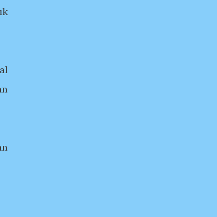
uk
al
an
an