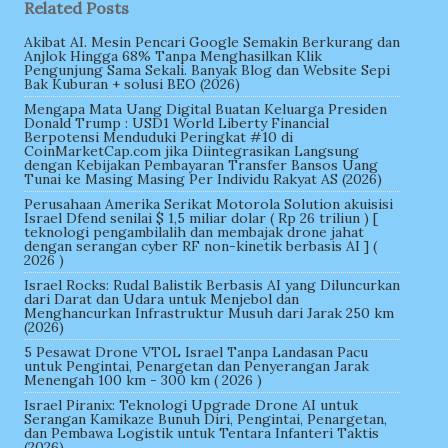
Related Posts
Akibat AI. Mesin Pencari Google Semakin Berkurang dan
Anjlok Hingga 68% Tanpa Menghasilkan Klik
Pengunjung Sama Sekali. Banyak Blog dan Website Sepi
Bak Kuburan + solusi BEO (2026)
Mengapa Mata Uang Digital Buatan Keluarga Presiden
Donald Trump : USD1 World Liberty Financial
Berpotensi Menduduki Peringkat #10 di
CoinMarketCap.com jika Diintegrasikan Langsung
dengan Kebijakan Pembayaran Transfer Bansos Uang
Tunai ke Masing Masing Per Individu Rakyat AS (2026)
Perusahaan Amerika Serikat Motorola Solution akuisisi
Israel Dfend senilai $ 1,5 miliar dolar ( Rp 26 triliun ) [
teknologi pengambilalih dan membajak drone jahat
dengan serangan cyber RF non-kinetik berbasis AI ] (
2026 )
Israel Rocks: Rudal Balistik Berbasis AI yang Diluncurkan
dari Darat dan Udara untuk Menjebol dan
Menghancurkan Infrastruktur Musuh dari Jarak 250 km
(2026)
5 Pesawat Drone VTOL Israel Tanpa Landasan Pacu
untuk Pengintai, Penargetan dan Penyerangan Jarak
Menengah 100 km - 300 km ( 2026 )
Israel Piranix: Teknologi Upgrade Drone AI untuk
Serangan Kamikaze Bunuh Diri, Pengintai, Penargetan,
dan Pembawa Logistik untuk Tentara Infanteri Taktis
(2026)