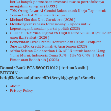
ketika banyak perusahaan investasi swasta portofolionya
mengalami kerugian ( LOSS )
70% Orang Bayar AI Gemini Bukan untuk Kerja Tapi untuk
Teman Curhat Menemani Kesepian
Michael Shu dan Diet Carnivore ( 2026 )
Membongkar rahasia tersembunyi Kopdes untuk
kepentingan bancakan partai politik (2026)
CBDC e-CNY Yuan Digital VS Digital Euro VS USDC/T Dolar
Amerika Serikat ( 2026 )
Pemerintah Israel Resmi Hentikan dan Hapus Kebijakan
Subsidi KPR Kredit Rumah & Apartemen (2026)
Afrika Selatan Gelontorkan 11% APBN untuk Bansos Uang
Tunai Murni, Indonesia Cuma 0,7% [ 11% VS 0,7% ] [ Afsel
Pintar atau Bodoh sih ] (2026)
Donasi : Bank BCA 8600171012 [ terima kasih ]
BITCOIN :
bc1q63a8aznadpfmzac67rt5eeyl4gsg6qq2r3mc9x
About
Privacy Policy