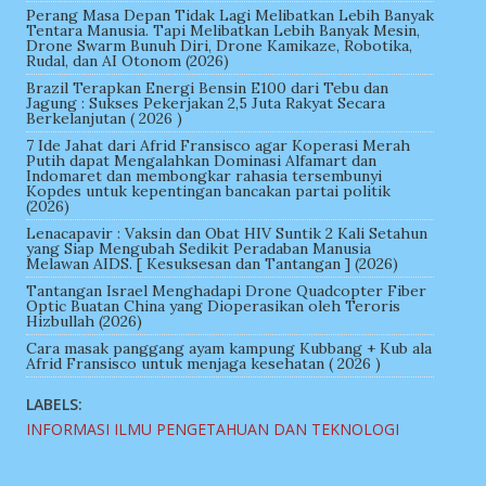
Perang Masa Depan Tidak Lagi Melibatkan Lebih Banyak
Tentara Manusia. Tapi Melibatkan Lebih Banyak Mesin,
Drone Swarm Bunuh Diri, Drone Kamikaze, Robotika,
Rudal, dan AI Otonom (2026)
Brazil Terapkan Energi Bensin E100 dari Tebu dan
Jagung : Sukses Pekerjakan 2,5 Juta Rakyat Secara
Berkelanjutan ( 2026 )
7 Ide Jahat dari Afrid Fransisco agar Koperasi Merah
Putih dapat Mengalahkan Dominasi Alfamart dan
Indomaret dan membongkar rahasia tersembunyi
Kopdes untuk kepentingan bancakan partai politik
(2026)
Lenacapavir : Vaksin dan Obat HIV Suntik 2 Kali Setahun
yang Siap Mengubah Sedikit Peradaban Manusia
Melawan AIDS. [ Kesuksesan dan Tantangan ] (2026)
Tantangan Israel Menghadapi Drone Quadcopter Fiber
Optic Buatan China yang Dioperasikan oleh Teroris
Hizbullah (2026)
Cara masak panggang ayam kampung Kubbang + Kub ala
Afrid Fransisco untuk menjaga kesehatan ( 2026 )
LABELS:
INFORMASI ILMU PENGETAHUAN DAN TEKNOLOGI