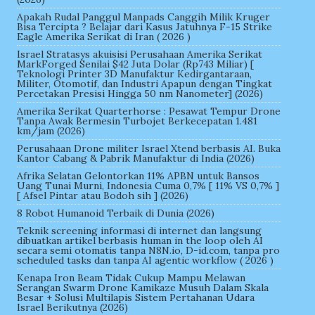
Apakah Rudal Panggul Manpads Canggih Milik Kruger
Bisa Tercipta ? Belajar dari Kasus Jatuhnya F-15 Strike
Eagle Amerika Serikat di Iran ( 2026 )
Israel Stratasys akuisisi Perusahaan Amerika Serikat
MarkForged Senilai $42 Juta Dolar (Rp743 Miliar) [
Teknologi Printer 3D Manufaktur Kedirgantaraan,
Militer, Otomotif, dan Industri Apapun dengan Tingkat
Percetakan Presisi Hingga 50 nm Nanometer] (2026)
Amerika Serikat Quarterhorse : Pesawat Tempur Drone
Tanpa Awak Bermesin Turbojet Berkecepatan 1.481
km/jam (2026)
Perusahaan Drone militer Israel Xtend berbasis AI. Buka
Kantor Cabang & Pabrik Manufaktur di India (2026)
Afrika Selatan Gelontorkan 11% APBN untuk Bansos
Uang Tunai Murni, Indonesia Cuma 0,7% [ 11% VS 0,7% ]
[ Afsel Pintar atau Bodoh sih ] (2026)
8 Robot Humanoid Terbaik di Dunia (2026)
Teknik screening informasi di internet dan langsung
dibuatkan artikel berbasis human in the loop oleh AI
secara semi otomatis tanpa N8N.io, D-id.com, tanpa pro
scheduled tasks dan tanpa AI agentic workflow ( 2026 )
Kenapa Iron Beam Tidak Cukup Mampu Melawan
Serangan Swarm Drone Kamikaze Musuh Dalam Skala
Besar + Solusi Multilapis Sistem Pertahanan Udara
Israel Berikutnya (2026)