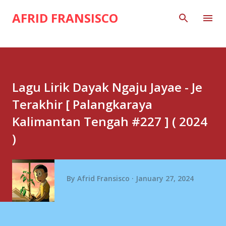
Skip to main content
AFRID FRANSISCO
Lagu Lirik Dayak Ngaju Jayae - Je
Terakhir [ Palangkaraya
Kalimantan Tengah #227 ] ( 2024
)
By
Afrid Fransisco
January 27, 2024