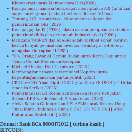
Kleptokrasi untuk Memperkaya Diri (2026)
Kenapa umat manusia tidak dapat menciptakan ASI ( artificial
super intelligence ) cukup berhenti di level AGI saja
Tentang AGI, otomatisasi, ekonomi masa depan dan
pemerintahan iblis ( 2026 )
Kenapa gaji ke 13 ( THR ) adalah sistem penipuan terstruktur
pemerintah iblis dan pembunuh industri lokal ( 2026 )
Mengapa TASPEN dan ASABRI selalu terlihat sehat, bahkan
ketika banyak perusahaan investasi swasta portofolionya
mengalami kerugian ( LOSS )
70% Orang Bayar AI Gemini Bukan untuk Kerja Tapi untuk
Teman Curhat Menemani Kesepian
Michael Shu dan Diet Carnivore ( 2026 )
Membongkar rahasia tersembunyi Kopdes untuk
kepentingan bancakan partai politik (2026)
CBDC e-CNY Yuan Digital VS Digital Euro VS USDC/T Dolar
Amerika Serikat ( 2026 )
Pemerintah Israel Resmi Hentikan dan Hapus Kebijakan
Subsidi KPR Kredit Rumah & Apartemen (2026)
Afrika Selatan Gelontorkan 11% APBN untuk Bansos Uang
Tunai Murni, Indonesia Cuma 0,7% [ 11% VS 0,7% ] [ Afsel
Pintar atau Bodoh sih ] (2026)
Donasi : Bank BCA 8600171012 [ terima kasih ]
BITCOIN :