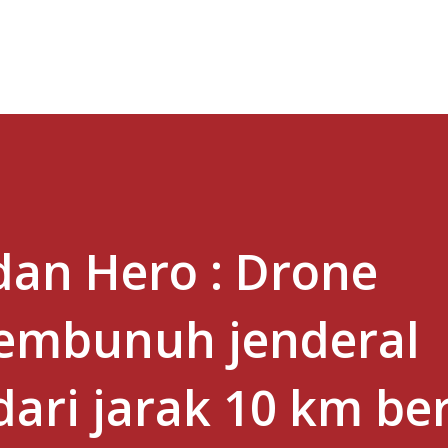
Skip to main content
 dan Hero : Drone
embunuh jenderal
ri jarak 10 km ber