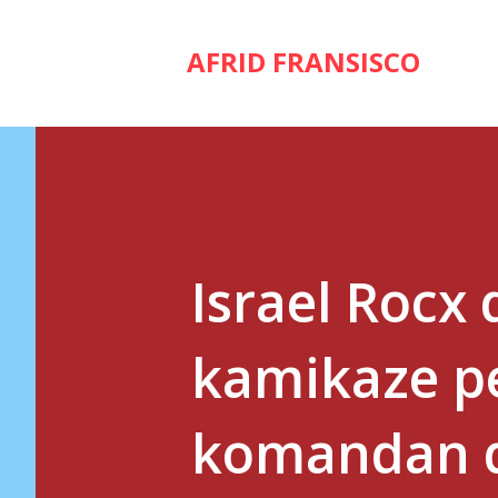
AFRID FRANSISCO
Israel Rocx
kamikaze p
komandan da