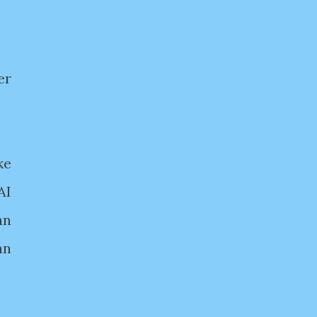
er
ke
AI
an
an