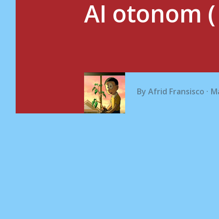
AI otonom (
By
Afrid Fransisco
Ma