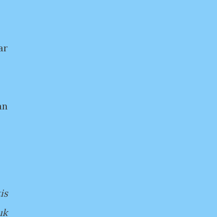
ar
an
is
uk