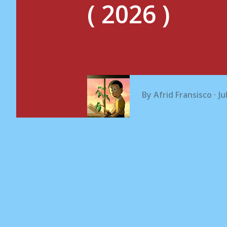
( 2026 )
By
Afrid Fransisco
Ju