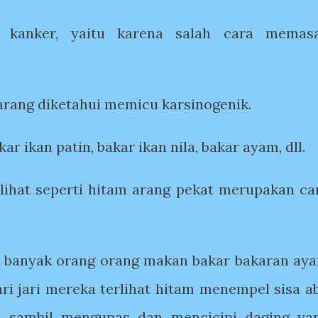
u kanker, yaitu karena salah cara memas
ang diketahui memicu karsinogenik.
r ikan patin, bakar ikan nila, bakar ayam, dll.
lihat seperti hitam arang pekat merupakan ca
n banyak orang orang makan bakar bakaran ay
ari jari mereka terlihat hitam menempel sisa a
m sambil mengupas dan mencicipi daging ya