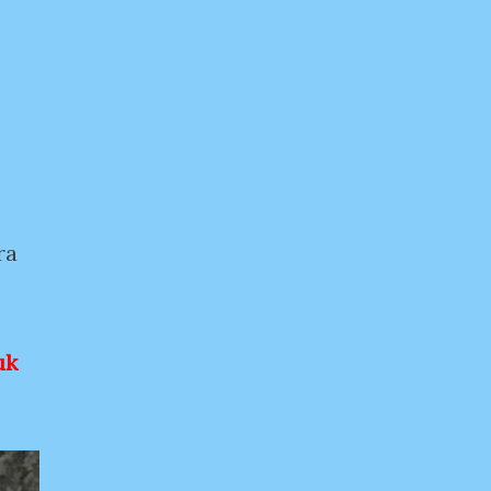
ra
uk