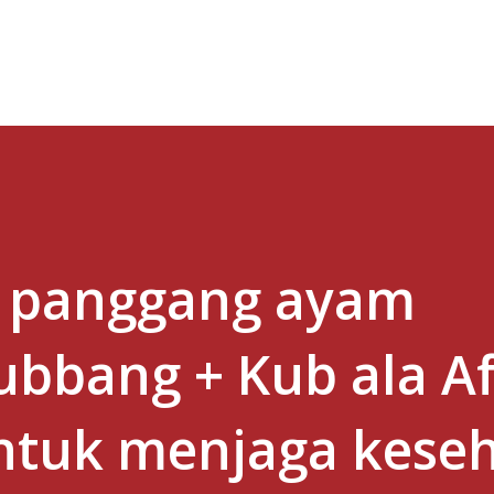
Skip to main content
 panggang ayam
bbang + Kub ala Af
untuk menjaga kese