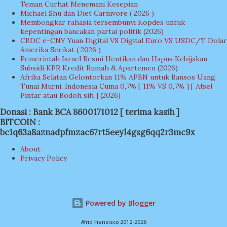
Teman Curhat Menemani Kesepian
Michael Shu dan Diet Carnivore ( 2026 )
Membongkar rahasia tersembunyi Kopdes untuk
kepentingan bancakan partai politik (2026)
CBDC e-CNY Yuan Digital VS Digital Euro VS USDC/T Dolar
Amerika Serikat ( 2026 )
Pemerintah Israel Resmi Hentikan dan Hapus Kebijakan
Subsidi KPR Kredit Rumah & Apartemen (2026)
Afrika Selatan Gelontorkan 11% APBN untuk Bansos Uang
Tunai Murni, Indonesia Cuma 0,7% [ 11% VS 0,7% ] [ Afsel
Pintar atau Bodoh sih ] (2026)
Donasi : Bank BCA 8600171012 [ terima kasih ]
BITCOIN :
bc1q63a8aznadpfmzac67rt5eeyl4gsg6qq2r3mc9x
About
Privacy Policy
Powered by Blogger
Afrid Fransisco 2012-2026