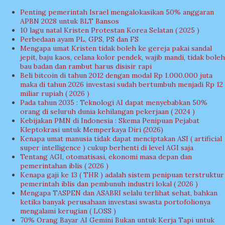
Penting pemerintah Israel mengalokasikan 50% anggaran
APBN 2028 untuk BLT Bansos
10 lagu natal Kristen Protestan Korea Selatan ( 2025 )
Perbedaan ayam PL, GPS, PS dan FS
Mengapa umat Kristen tidak boleh ke gereja pakai sandal
jepit, baju kaos, celana kolor pendek, wajib mandi, tidak boleh
bau badan dan rambut harus disisir rapi
Beli bitcoin di tahun 2012 dengan modal Rp 1.000.000 juta
maka di tahun 2026 investasi sudah bertumbuh menjadi Rp 12
miliar rupiah ( 2026 )
Pada tahun 2035 : Teknologi AI dapat menyebabkan 50%
orang di seluruh dunia kehilangan pekerjaan ( 2024 )
Kebijakan PMN di Indonesia : Skema Penipuan Pejabat
Kleptokrasi untuk Memperkaya Diri (2026)
Kenapa umat manusia tidak dapat menciptakan ASI ( artificial
super intelligence ) cukup berhenti di level AGI saja
Tentang AGI, otomatisasi, ekonomi masa depan dan
pemerintahan iblis ( 2026 )
Kenapa gaji ke 13 ( THR ) adalah sistem penipuan terstruktur
pemerintah iblis dan pembunuh industri lokal ( 2026 )
Mengapa TASPEN dan ASABRI selalu terlihat sehat, bahkan
ketika banyak perusahaan investasi swasta portofolionya
mengalami kerugian ( LOSS )
70% Orang Bayar AI Gemini Bukan untuk Kerja Tapi untuk