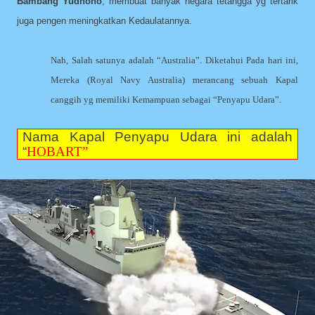
Bambang Yudhono
, membuat banyak negara tetangga yg tertarik
juga pengen meningkatkan Kedaulatannya.
Nah, Salah satunya adalah “Australia”. Diketahui Pada hari ini,
Mereka (Royal Navy Australia) merancang sebuah Kapal
canggih yg memiliki Kemampuan sebagai “Penyapu Udara”.
Nama Kapal Penyapu Udara ini adalah
“
HOBART”