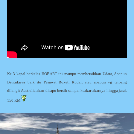
Ke 3 kapal berkelas HOBART ini mampu membersihkan Udara, Apapun
Bentuknya baik itu Pesawat Roket, Rudal, atau apapun yg terbang
dilangit Australia akan disapu bersih sampai keakar-akarnya hingga jarak
150 KM