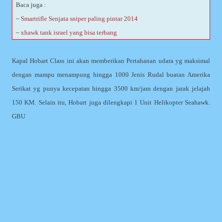
Baca juga :
~
Smartrifle Senjata sniper paling pintar 2014
~
xhawk tank israel yang bisa terbang
Kapal Hobart Class ini akan memberikan Pertahanan udara yg maksimal
dengan mampu menampung hingga 1000 Jenis Rudal buatan Amerika
Serikat yg punya kecepatan hingga 3500 km/jam dengan jarak jelajah
150 KM. Selain itu, Hobart juga dilengkapi 1 Unit Helikopter Seahawk.
GBU