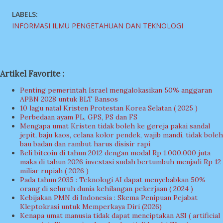
LABELS:
INFORMASI ILMU PENGETAHUAN DAN TEKNOLOGI
Artikel Favorite :
Penting pemerintah Israel mengalokasikan 50% anggaran
APBN 2028 untuk BLT Bansos
10 lagu natal Kristen Protestan Korea Selatan ( 2025 )
Perbedaan ayam PL, GPS, PS dan FS
Mengapa umat Kristen tidak boleh ke gereja pakai sandal
jepit, baju kaos, celana kolor pendek, wajib mandi, tidak boleh
bau badan dan rambut harus disisir rapi
Beli bitcoin di tahun 2012 dengan modal Rp 1.000.000 juta
maka di tahun 2026 investasi sudah bertumbuh menjadi Rp 12
miliar rupiah ( 2026 )
Pada tahun 2035 : Teknologi AI dapat menyebabkan 50%
orang di seluruh dunia kehilangan pekerjaan ( 2024 )
Kebijakan PMN di Indonesia : Skema Penipuan Pejabat
Kleptokrasi untuk Memperkaya Diri (2026)
Kenapa umat manusia tidak dapat menciptakan ASI ( artificial