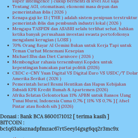
super intelligence ) cukup berhenti di level AGI saja
Tentang AGI, otomatisasi, ekonomi masa depan dan
pemerintahan iblis ( 2026 )
Kenapa gaji ke 13 ( THR ) adalah sistem penipuan terstruktur
pemerintah iblis dan pembunuh industri lokal ( 2026 )
Mengapa TASPEN dan ASABRI selalu terlihat sehat, bahkan
ketika banyak perusahaan investasi swasta portofolionya
mengalami kerugian ( LOSS )
70% Orang Bayar AI Gemini Bukan untuk Kerja Tapi untuk
Teman Curhat Menemani Kesepian
Michael Shu dan Diet Carnivore ( 2026 )
Membongkar rahasia tersembunyi Kopdes untuk
kepentingan bancakan partai politik (2026)
CBDC e-CNY Yuan Digital VS Digital Euro VS USDC/T Dolar
Amerika Serikat ( 2026 )
Pemerintah Israel Resmi Hentikan dan Hapus Kebijakan
Subsidi KPR Kredit Rumah & Apartemen (2026)
Afrika Selatan Gelontorkan 11% APBN untuk Bansos Uang
Tunai Murni, Indonesia Cuma 0,7% [ 11% VS 0,7% ] [ Afsel
Pintar atau Bodoh sih ] (2026)
Donasi : Bank BCA 8600171012 [ terima kasih ]
BITCOIN :
bc1q63a8aznadpfmzac67rt5eeyl4gsg6qq2r3mc9x