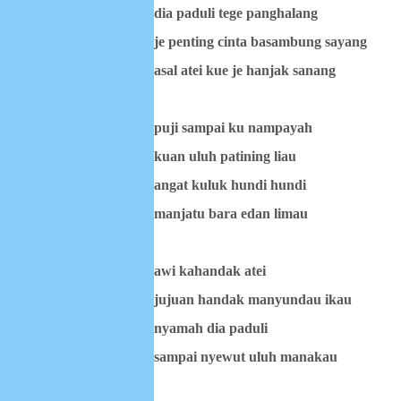
dia paduli tege panghalang
je penting cinta basambung sayang
asal atei kue je hanjak sanang
puji sampai ku nampayah
kuan uluh patining liau
angat kuluk hundi hundi
manjatu bara edan limau
awi kahandak atei
jujuan handak manyundau ikau
nyamah dia paduli
sampai nyewut uluh manakau