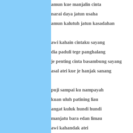
amun kue manjalin cinta
narai daya jatun usaha
amun kalutuh jatun kasadahan
awi kahain cintaku sayang
dia paduli tege panghalang
je penting cinta basambung sayang
asal atei kue je hanjak sanang
puji sampai ku nampayah
kuan uluh patining liau
angat kuluk hundi hundi
manjatu bara edan limau
awi kahandak atei