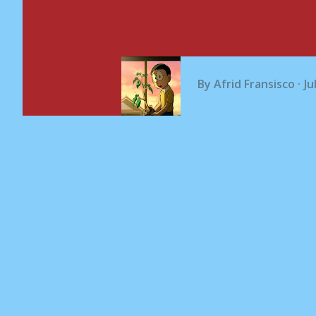
By
Afrid Fransisco
Ju