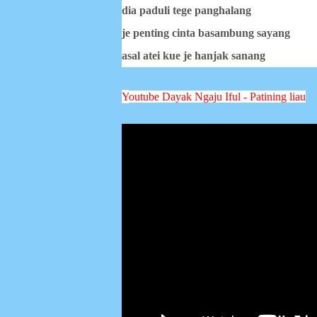
dia paduli tege panghalang
je penting cinta basambung sayang
asal atei kue je hanjak sanang
Y
outube Dayak Ngaju
Iful - Patining liau