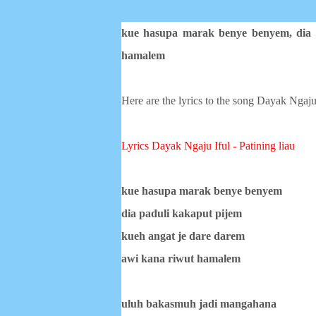
kue hasupa marak benye benyem,
dia
hamalem
Here are the lyrics to the song Dayak Ngaju
Lyrics Dayak Ngaju
Iful - Patining liau
kue hasupa marak benye benyem
dia paduli kakaput pijem
kueh angat je dare darem
awi kana riwut hamalem
uluh bakasmuh jadi mangahana