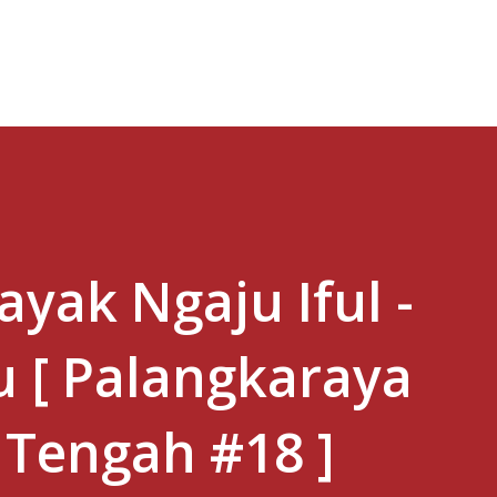
Skip to main content
ayak Ngaju Iful -
au [ Palangkaraya
 Tengah #18 ]