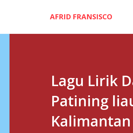
AFRID FRANSISCO
Lagu Lirik D
Patining li
Kalimantan