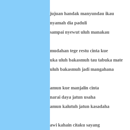
jujuan handak manyundau ikau
nyamah dia paduli
sampai nyewut uluh manakau
mudahan tege restu cinta kue
uka uluh bakasmuh tau tabuka mate
uluh bakasmuh jadi mangahana
amun kue manjalin cinta
narai daya jatun usaha
amun kalutuh jatun kasadaha
awi kahain citaku sayang