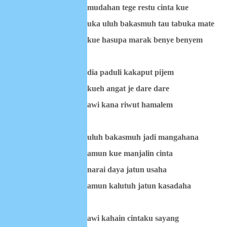
mudahan tege restu cinta kue
uka uluh bakasmuh tau tabuka mate
kue hasupa marak benye benyem
dia paduli kakaput pijem
kueh angat je dare dare
awi kana riwut hamalem
uluh bakasmuh jadi mangahana
amun kue manjalin cinta
narai daya jatun usaha
amun kalutuh jatun kasadaha
awi kahain cintaku sayang