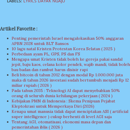
LABELS:
LYRICS DAYAK NGAJU
Artikel Favorite :
Penting pemerintah Israel mengalokasikan 50% anggaran
APBN 2028 untuk BLT Bansos
10 lagu natal Kristen Protestan Korea Selatan ( 2025 )
Perbedaan ayam PL, GPS, PS dan FS
Mengapa umat Kristen tidak boleh ke gereja pakai sandal
jepit, baju kaos, celana kolor pendek, wajib mandi, tidak boleh
bau badan dan rambut harus disisir rapi
Beli bitcoin di tahun 2012 dengan modal Rp 1.000.000 juta
maka di tahun 2026 investasi sudah bertumbuh menjadi Rp 12
miliar rupiah ( 2026 )
Pada tahun 2035 : Teknologi AI dapat menyebabkan 50%
orang di seluruh dunia kehilangan pekerjaan ( 2024 )
Kebijakan PMN di Indonesia : Skema Penipuan Pejabat
Kleptokrasi untuk Memperkaya Diri (2026)
Kenapa umat manusia tidak dapat menciptakan ASI ( artificial
super intelligence ) cukup berhenti di level AGI saja
Tentang AGI, otomatisasi, ekonomi masa depan dan
pemerintahan iblis ( 2026 )