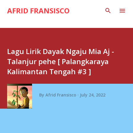
Skip to main content
AFRID FRANSISCO
Lagu Lirik Dayak Ngaju Mia Aj -
Talanjur pehe [ Palangkaraya
Kalimantan Tengah #3 ]
By
Afrid Fransisco
July 24, 2022