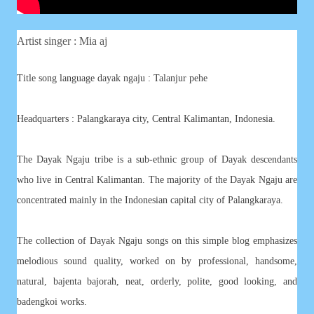
Artist singer : Mia aj
Title song language dayak ngaju :
Talanjur pehe
Headquarters : Palangkaraya city, Central Kalimantan, Indonesia.
The Dayak Ngaju tribe is a sub-ethnic group of Dayak descendants
who live in Central Kalimantan. The majority of the Dayak Ngaju are
concentrated mainly in the Indonesian capital city of Palangkaraya.
The collection of Dayak Ngaju songs on this simple blog emphasizes
melodious sound quality, worked on by professional, handsome,
natural, bajenta bajorah, neat, orderly, polite, good looking, and
badengkoi works.