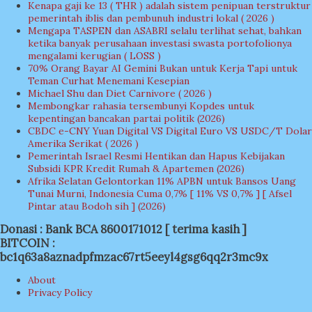
Kenapa gaji ke 13 ( THR ) adalah sistem penipuan terstruktur
pemerintah iblis dan pembunuh industri lokal ( 2026 )
Mengapa TASPEN dan ASABRI selalu terlihat sehat, bahkan
ketika banyak perusahaan investasi swasta portofolionya
mengalami kerugian ( LOSS )
70% Orang Bayar AI Gemini Bukan untuk Kerja Tapi untuk
Teman Curhat Menemani Kesepian
Michael Shu dan Diet Carnivore ( 2026 )
Membongkar rahasia tersembunyi Kopdes untuk
kepentingan bancakan partai politik (2026)
CBDC e-CNY Yuan Digital VS Digital Euro VS USDC/T Dolar
Amerika Serikat ( 2026 )
Pemerintah Israel Resmi Hentikan dan Hapus Kebijakan
Subsidi KPR Kredit Rumah & Apartemen (2026)
Afrika Selatan Gelontorkan 11% APBN untuk Bansos Uang
Tunai Murni, Indonesia Cuma 0,7% [ 11% VS 0,7% ] [ Afsel
Pintar atau Bodoh sih ] (2026)
Donasi : Bank BCA 8600171012 [ terima kasih ]
BITCOIN :
bc1q63a8aznadpfmzac67rt5eeyl4gsg6qq2r3mc9x
About
Privacy Policy