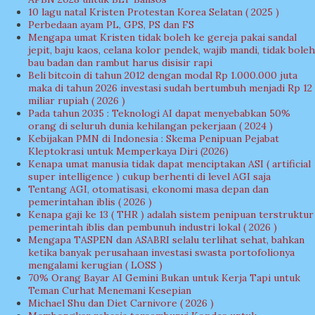
10 lagu natal Kristen Protestan Korea Selatan ( 2025 )
Perbedaan ayam PL, GPS, PS dan FS
Mengapa umat Kristen tidak boleh ke gereja pakai sandal
jepit, baju kaos, celana kolor pendek, wajib mandi, tidak boleh
bau badan dan rambut harus disisir rapi
Beli bitcoin di tahun 2012 dengan modal Rp 1.000.000 juta
maka di tahun 2026 investasi sudah bertumbuh menjadi Rp 12
miliar rupiah ( 2026 )
Pada tahun 2035 : Teknologi AI dapat menyebabkan 50%
orang di seluruh dunia kehilangan pekerjaan ( 2024 )
Kebijakan PMN di Indonesia : Skema Penipuan Pejabat
Kleptokrasi untuk Memperkaya Diri (2026)
Kenapa umat manusia tidak dapat menciptakan ASI ( artificial
super intelligence ) cukup berhenti di level AGI saja
Tentang AGI, otomatisasi, ekonomi masa depan dan
pemerintahan iblis ( 2026 )
Kenapa gaji ke 13 ( THR ) adalah sistem penipuan terstruktur
pemerintah iblis dan pembunuh industri lokal ( 2026 )
Mengapa TASPEN dan ASABRI selalu terlihat sehat, bahkan
ketika banyak perusahaan investasi swasta portofolionya
mengalami kerugian ( LOSS )
70% Orang Bayar AI Gemini Bukan untuk Kerja Tapi untuk
Teman Curhat Menemani Kesepian
Michael Shu dan Diet Carnivore ( 2026 )