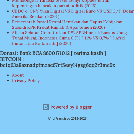
Membongkar rahasia tersembunyi Kopdes untuk
kepentingan bancakan partai politik (2026)
CBDC e-CNY Yuan Digital VS Digital Euro VS USDC/T Dolar
Amerika Serikat ( 2026 )
Pemerintah Israel Resmi Hentikan dan Hapus Kebijakan
Subsidi KPR Kredit Rumah & Apartemen (2026)
Afrika Selatan Gelontorkan 11% APBN untuk Bansos Uang
Tunai Murni, Indonesia Cuma 0,7% [ 11% VS 0,7% ] [ Afsel
Pintar atau Bodoh sih ] (2026)
Donasi : Bank BCA 8600171012 [ terima kasih ]
BITCOIN :
bc1q63a8aznadpfmzac67rt5eeyl4gsg6qq2r3mc9x
About
Privacy Policy
Powered by Blogger
Afrid Fransisco 2012-2026