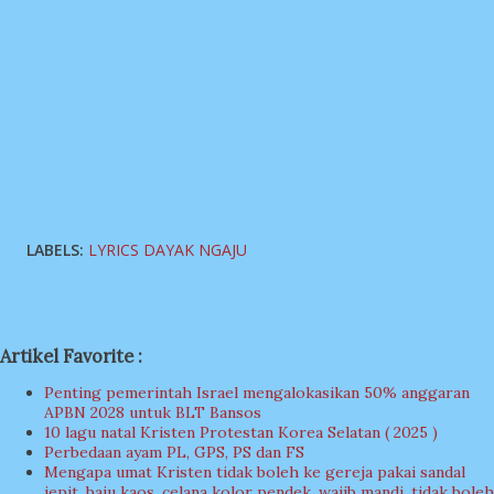
LABELS:
LYRICS DAYAK NGAJU
Artikel Favorite :
Penting pemerintah Israel mengalokasikan 50% anggaran
APBN 2028 untuk BLT Bansos
10 lagu natal Kristen Protestan Korea Selatan ( 2025 )
Perbedaan ayam PL, GPS, PS dan FS
Mengapa umat Kristen tidak boleh ke gereja pakai sandal
jepit, baju kaos, celana kolor pendek, wajib mandi, tidak boleh