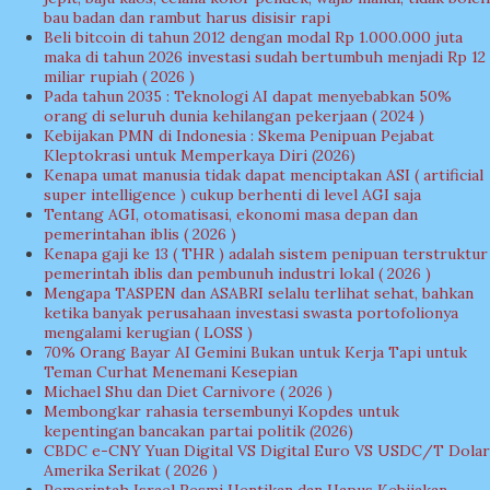
bau badan dan rambut harus disisir rapi
Beli bitcoin di tahun 2012 dengan modal Rp 1.000.000 juta
maka di tahun 2026 investasi sudah bertumbuh menjadi Rp 12
miliar rupiah ( 2026 )
Pada tahun 2035 : Teknologi AI dapat menyebabkan 50%
orang di seluruh dunia kehilangan pekerjaan ( 2024 )
Kebijakan PMN di Indonesia : Skema Penipuan Pejabat
Kleptokrasi untuk Memperkaya Diri (2026)
Kenapa umat manusia tidak dapat menciptakan ASI ( artificial
super intelligence ) cukup berhenti di level AGI saja
Tentang AGI, otomatisasi, ekonomi masa depan dan
pemerintahan iblis ( 2026 )
Kenapa gaji ke 13 ( THR ) adalah sistem penipuan terstruktur
pemerintah iblis dan pembunuh industri lokal ( 2026 )
Mengapa TASPEN dan ASABRI selalu terlihat sehat, bahkan
ketika banyak perusahaan investasi swasta portofolionya
mengalami kerugian ( LOSS )
70% Orang Bayar AI Gemini Bukan untuk Kerja Tapi untuk
Teman Curhat Menemani Kesepian
Michael Shu dan Diet Carnivore ( 2026 )
Membongkar rahasia tersembunyi Kopdes untuk
kepentingan bancakan partai politik (2026)
CBDC e-CNY Yuan Digital VS Digital Euro VS USDC/T Dolar
Amerika Serikat ( 2026 )