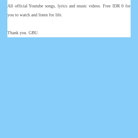
All official Youtube songs, lyrics and music videos. Free IDR 0 for
you to watch and listen for life.
Thank you. GBU.