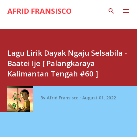
Skip to main content
AFRID FRANSISCO
Lagu Lirik Dayak Ngaju Selsabila -
Baatei Ije [ Palangkaraya
Kalimantan Tengah #60 ]
By
Afrid Fransisco
August 01, 2022