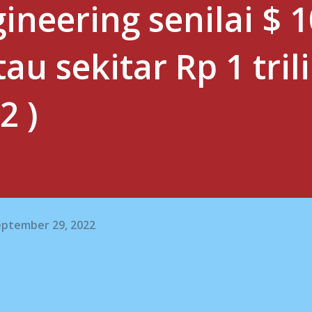
ineering senilai $ 
tau sekitar Rp 1 tril
2 )
eptember 29, 2022