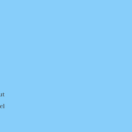
ut
el