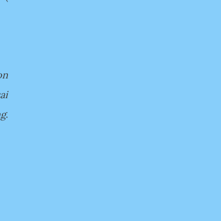
on
ai
ng
.