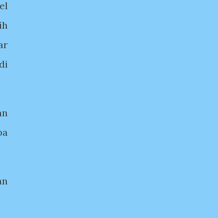
el
ih
ar
di
an
pa
an