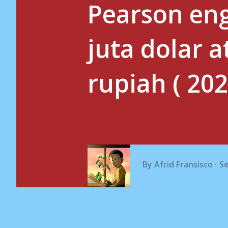
Pearson eng
juta dolar a
rupiah ( 202
By
Afrid Fransisco
S