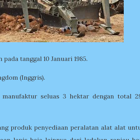
 pada tanggal 10 Januari 1985.
ngdom (Inggris).
 manufaktur seluas 3 hektar dengan total 2
dang produk penyediaan peralatan alat alat unt
aan lapis baja lainnya dari ledakan ranjau b