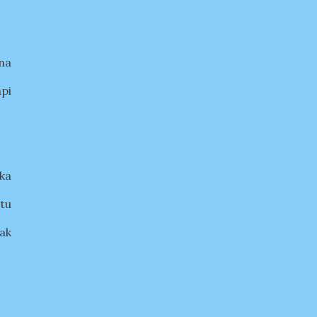
na
api
ka
tu
tak