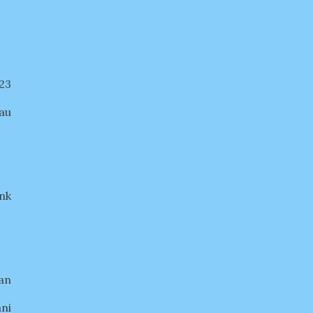
23
au
nk
an
ni