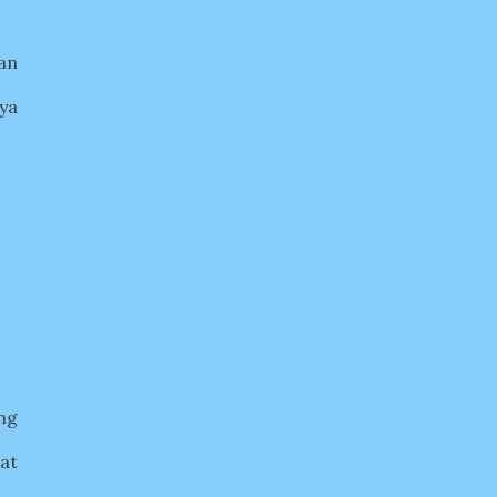
an
ya
ng
at