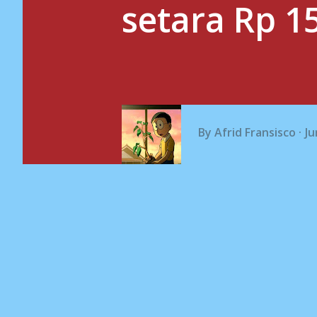
setara Rp 15
By
Afrid Fransisco
Ju