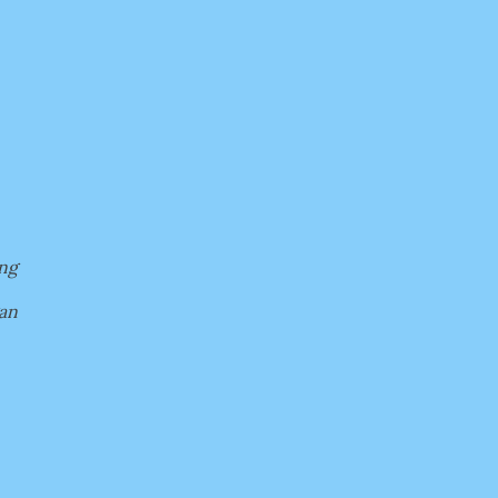
ng
an