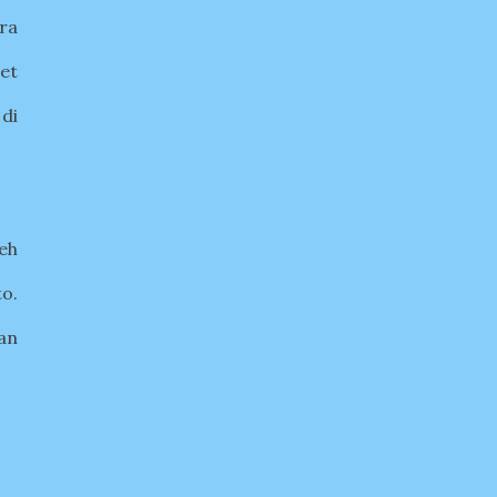
ra
et
di
leh
to.
an