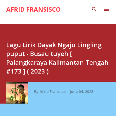
Skip to main content
AFRID FRANSISCO
Lagu Lirik Dayak Ngaju Lingling
puput - Busau tuyeh [
Palangkaraya Kalimantan Tengah
#173 ] ( 2023 )
By
Afrid Fransisco
June 04, 2023