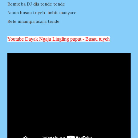
Remix ba DJ dia tende tende
Amun busau toyeh imbit manyare
Bele mnampa acara tende
Y
outube Dayak Ngaju Lingling puput - Busau tuyeh