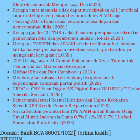
Kleptokrasi untuk Memperkaya Diri (2026)
Kenapa umat manusia tidak dapat menciptakan ASI ( artificial
super intelligence ) cukup berhenti di level AGI saja
Tentang AGI, otomatisasi, ekonomi masa depan dan
pemerintahan iblis ( 2026 )
Kenapa gaji ke 13 ( THR ) adalah sistem penipuan terstruktur
pemerintah iblis dan pembunuh industri lokal ( 2026 )
Mengapa TASPEN dan ASABRI selalu terlihat sehat, bahkan
ketika banyak perusahaan investasi swasta portofolionya
mengalami kerugian ( LOSS )
70% Orang Bayar AI Gemini Bukan untuk Kerja Tapi untuk
Teman Curhat Menemani Kesepian
Michael Shu dan Diet Carnivore ( 2026 )
Membongkar rahasia tersembunyi Kopdes untuk
kepentingan bancakan partai politik (2026)
CBDC e-CNY Yuan Digital VS Digital Euro VS USDC/T Dolar
Amerika Serikat ( 2026 )
Pemerintah Israel Resmi Hentikan dan Hapus Kebijakan
Subsidi KPR Kredit Rumah & Apartemen (2026)
Afrika Selatan Gelontorkan 11% APBN untuk Bansos Uang
Tunai Murni, Indonesia Cuma 0,7% [ 11% VS 0,7% ] [ Afsel
Pintar atau Bodoh sih ] (2026)
Donasi : Bank BCA 8600171012 [ terima kasih ]
BITCOIN :