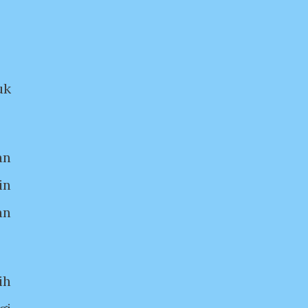
uk
an
in
an
ih