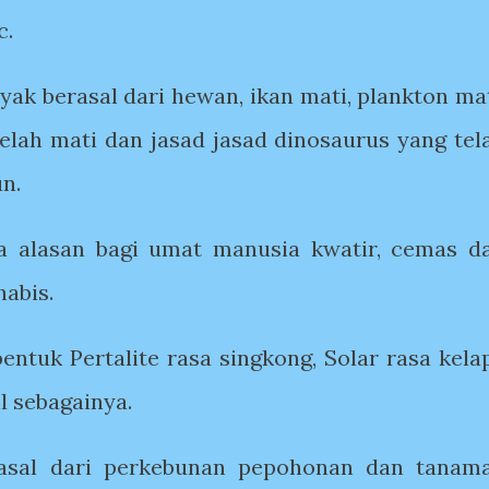
c.
yak berasal dari hewan, ikan mati, plankton mat
lah mati dan jasad jasad dinosaurus yang tel
hun.
a alasan bagi umat manusia kwatir, cemas d
habis.
ntuk Pertalite rasa singkong, Solar rasa kela
ll sebagainya.
rasal dari perkebunan pepohonan dan tanam