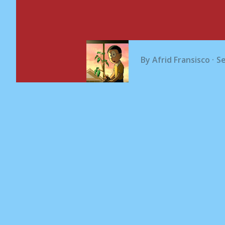
By
Afrid Fransisco
S