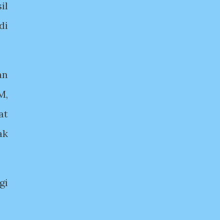
il
di
an
M,
at
ak
gi