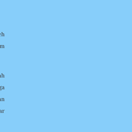
eh
am
ah
ga
an
ar