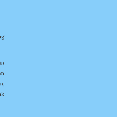
ng
in
an
n,
ak