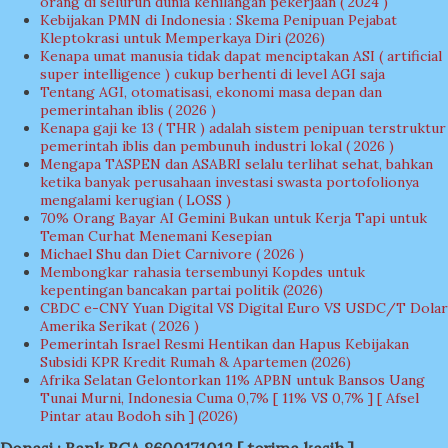
orang di seluruh dunia kehilangan pekerjaan ( 2024 )
Kebijakan PMN di Indonesia : Skema Penipuan Pejabat
Kleptokrasi untuk Memperkaya Diri (2026)
Kenapa umat manusia tidak dapat menciptakan ASI ( artificial
super intelligence ) cukup berhenti di level AGI saja
Tentang AGI, otomatisasi, ekonomi masa depan dan
pemerintahan iblis ( 2026 )
Kenapa gaji ke 13 ( THR ) adalah sistem penipuan terstruktur
pemerintah iblis dan pembunuh industri lokal ( 2026 )
Mengapa TASPEN dan ASABRI selalu terlihat sehat, bahkan
ketika banyak perusahaan investasi swasta portofolionya
mengalami kerugian ( LOSS )
70% Orang Bayar AI Gemini Bukan untuk Kerja Tapi untuk
Teman Curhat Menemani Kesepian
Michael Shu dan Diet Carnivore ( 2026 )
Membongkar rahasia tersembunyi Kopdes untuk
kepentingan bancakan partai politik (2026)
CBDC e-CNY Yuan Digital VS Digital Euro VS USDC/T Dolar
Amerika Serikat ( 2026 )
Pemerintah Israel Resmi Hentikan dan Hapus Kebijakan
Subsidi KPR Kredit Rumah & Apartemen (2026)
Afrika Selatan Gelontorkan 11% APBN untuk Bansos Uang
Tunai Murni, Indonesia Cuma 0,7% [ 11% VS 0,7% ] [ Afsel
Pintar atau Bodoh sih ] (2026)