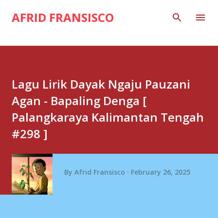
Skip to main content
AFRID FRANSISCO
Lagu Lirik Dayak Ngaju Pauzani
Agan - Bapaling Denga [
Palangkaraya Kalimantan Tengah
#298 ]
By
Afrid Fransisco
February 26, 2025