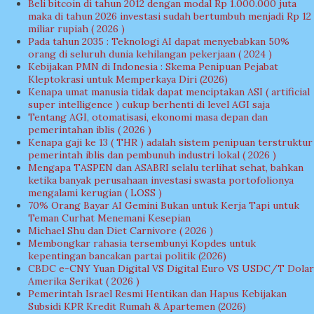
Beli bitcoin di tahun 2012 dengan modal Rp 1.000.000 juta
maka di tahun 2026 investasi sudah bertumbuh menjadi Rp 12
miliar rupiah ( 2026 )
Pada tahun 2035 : Teknologi AI dapat menyebabkan 50%
orang di seluruh dunia kehilangan pekerjaan ( 2024 )
Kebijakan PMN di Indonesia : Skema Penipuan Pejabat
Kleptokrasi untuk Memperkaya Diri (2026)
Kenapa umat manusia tidak dapat menciptakan ASI ( artificial
super intelligence ) cukup berhenti di level AGI saja
Tentang AGI, otomatisasi, ekonomi masa depan dan
pemerintahan iblis ( 2026 )
Kenapa gaji ke 13 ( THR ) adalah sistem penipuan terstruktur
pemerintah iblis dan pembunuh industri lokal ( 2026 )
Mengapa TASPEN dan ASABRI selalu terlihat sehat, bahkan
ketika banyak perusahaan investasi swasta portofolionya
mengalami kerugian ( LOSS )
70% Orang Bayar AI Gemini Bukan untuk Kerja Tapi untuk
Teman Curhat Menemani Kesepian
Michael Shu dan Diet Carnivore ( 2026 )
Membongkar rahasia tersembunyi Kopdes untuk
kepentingan bancakan partai politik (2026)
CBDC e-CNY Yuan Digital VS Digital Euro VS USDC/T Dolar
Amerika Serikat ( 2026 )
Pemerintah Israel Resmi Hentikan dan Hapus Kebijakan
Subsidi KPR Kredit Rumah & Apartemen (2026)