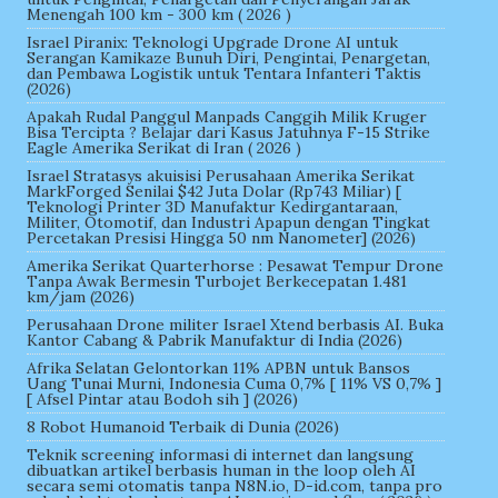
Menengah 100 km - 300 km ( 2026 )
Israel Piranix: Teknologi Upgrade Drone AI untuk
Serangan Kamikaze Bunuh Diri, Pengintai, Penargetan,
dan Pembawa Logistik untuk Tentara Infanteri Taktis
(2026)
Apakah Rudal Panggul Manpads Canggih Milik Kruger
Bisa Tercipta ? Belajar dari Kasus Jatuhnya F-15 Strike
Eagle Amerika Serikat di Iran ( 2026 )
Israel Stratasys akuisisi Perusahaan Amerika Serikat
MarkForged Senilai $42 Juta Dolar (Rp743 Miliar) [
Teknologi Printer 3D Manufaktur Kedirgantaraan,
Militer, Otomotif, dan Industri Apapun dengan Tingkat
Percetakan Presisi Hingga 50 nm Nanometer] (2026)
Amerika Serikat Quarterhorse : Pesawat Tempur Drone
Tanpa Awak Bermesin Turbojet Berkecepatan 1.481
km/jam (2026)
Perusahaan Drone militer Israel Xtend berbasis AI. Buka
Kantor Cabang & Pabrik Manufaktur di India (2026)
Afrika Selatan Gelontorkan 11% APBN untuk Bansos
Uang Tunai Murni, Indonesia Cuma 0,7% [ 11% VS 0,7% ]
[ Afsel Pintar atau Bodoh sih ] (2026)
8 Robot Humanoid Terbaik di Dunia (2026)
Teknik screening informasi di internet dan langsung
dibuatkan artikel berbasis human in the loop oleh AI
secara semi otomatis tanpa N8N.io, D-id.com, tanpa pro