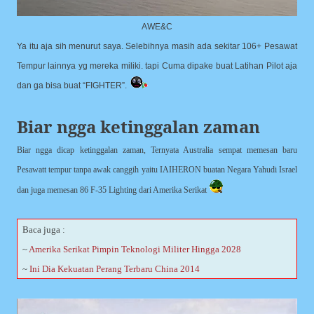
AWE&C
Ya itu aja sih menurut saya. Selebihnya masih ada sekitar 106+ Pesawat
Tempur lainnya yg mereka miliki. tapi Cuma dipake buat Latihan Pilot aja
dan ga bisa buat “FIGHTER”.
Biar ngga ketinggalan zaman
Biar ngga dicap ketinggalan zaman, Ternyata Australia sempat memesan baru
Pesawatt tempur tanpa awak canggih yaitu IAIHERON buatan Negara Yahudi Israel
dan juga memesan 86 F-35 Lighting dari Amerika Serikat
Baca juga :
~
Amerika Serikat Pimpin Teknologi Militer Hingga 2028
~
Ini Dia Kekuatan Perang Terbaru China 2014