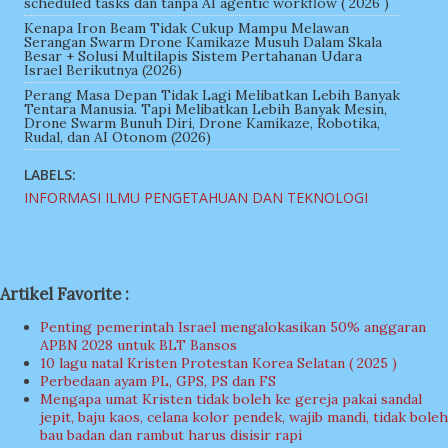
scheduled tasks dan tanpa AI agentic workflow ( 2026 )
Kenapa Iron Beam Tidak Cukup Mampu Melawan
Serangan Swarm Drone Kamikaze Musuh Dalam Skala
Besar + Solusi Multilapis Sistem Pertahanan Udara
Israel Berikutnya (2026)
Perang Masa Depan Tidak Lagi Melibatkan Lebih Banyak
Tentara Manusia. Tapi Melibatkan Lebih Banyak Mesin,
Drone Swarm Bunuh Diri, Drone Kamikaze, Robotika,
Rudal, dan AI Otonom (2026)
LABELS:
INFORMASI ILMU PENGETAHUAN DAN TEKNOLOGI
Artikel Favorite :
Penting pemerintah Israel mengalokasikan 50% anggaran
APBN 2028 untuk BLT Bansos
10 lagu natal Kristen Protestan Korea Selatan ( 2025 )
Perbedaan ayam PL, GPS, PS dan FS
Mengapa umat Kristen tidak boleh ke gereja pakai sandal
jepit, baju kaos, celana kolor pendek, wajib mandi, tidak boleh
bau badan dan rambut harus disisir rapi