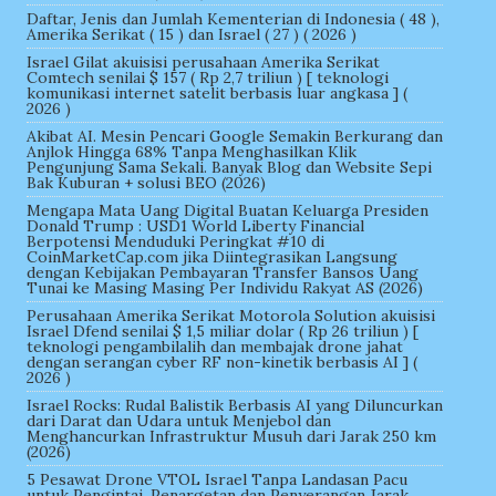
Daftar, Jenis dan Jumlah Kementerian di Indonesia ( 48 ),
Amerika Serikat ( 15 ) dan Israel ( 27 ) ( 2026 )
Israel Gilat akuisisi perusahaan Amerika Serikat
Comtech senilai $ 157 ( Rp 2,7 triliun ) [ teknologi
komunikasi internet satelit berbasis luar angkasa ] (
2026 )
Akibat AI. Mesin Pencari Google Semakin Berkurang dan
Anjlok Hingga 68% Tanpa Menghasilkan Klik
Pengunjung Sama Sekali. Banyak Blog dan Website Sepi
Bak Kuburan + solusi BEO (2026)
Mengapa Mata Uang Digital Buatan Keluarga Presiden
Donald Trump : USD1 World Liberty Financial
Berpotensi Menduduki Peringkat #10 di
CoinMarketCap.com jika Diintegrasikan Langsung
dengan Kebijakan Pembayaran Transfer Bansos Uang
Tunai ke Masing Masing Per Individu Rakyat AS (2026)
Perusahaan Amerika Serikat Motorola Solution akuisisi
Israel Dfend senilai $ 1,5 miliar dolar ( Rp 26 triliun ) [
teknologi pengambilalih dan membajak drone jahat
dengan serangan cyber RF non-kinetik berbasis AI ] (
2026 )
Israel Rocks: Rudal Balistik Berbasis AI yang Diluncurkan
dari Darat dan Udara untuk Menjebol dan
Menghancurkan Infrastruktur Musuh dari Jarak 250 km
(2026)
5 Pesawat Drone VTOL Israel Tanpa Landasan Pacu
untuk Pengintai, Penargetan dan Penyerangan Jarak