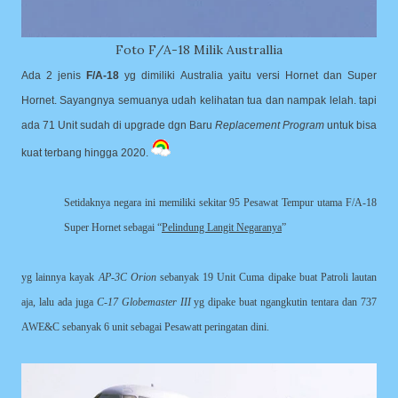
Foto F/A-18 Milik Australlia
Ada 2 jenis
F/A-18
yg dimiliki Australia yaitu versi Hornet dan Super
Hornet. Sayangnya semuanya udah kelihatan tua dan nampak lelah. tapi
ada 71 Unit sudah di upgrade dgn Baru
Replacement Program
untuk bisa
kuat terbang hingga 2020.
Setidaknya negara ini memiliki sekitar 95 Pesawat Tempur utama F/A-18
Super Hornet sebagai “
Pelindung Langit Negaranya
”
yg lainnya kayak
AP-3C Orion
sebanyak 19 Unit Cuma dipake buat Patroli lautan
aja, lalu ada juga
C-17 Globemaster III
yg dipake buat ngangkutin tentara dan 737
AWE&C sebanyak 6 unit sebagai Pesawatt peringatan dini.