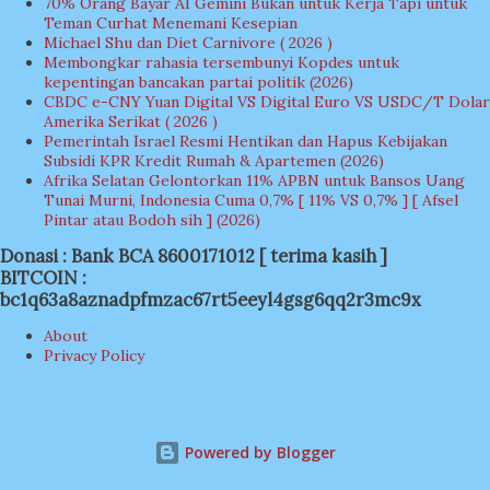
70% Orang Bayar AI Gemini Bukan untuk Kerja Tapi untuk
Teman Curhat Menemani Kesepian
Michael Shu dan Diet Carnivore ( 2026 )
Membongkar rahasia tersembunyi Kopdes untuk
kepentingan bancakan partai politik (2026)
CBDC e-CNY Yuan Digital VS Digital Euro VS USDC/T Dolar
Amerika Serikat ( 2026 )
Pemerintah Israel Resmi Hentikan dan Hapus Kebijakan
Subsidi KPR Kredit Rumah & Apartemen (2026)
Afrika Selatan Gelontorkan 11% APBN untuk Bansos Uang
Tunai Murni, Indonesia Cuma 0,7% [ 11% VS 0,7% ] [ Afsel
Pintar atau Bodoh sih ] (2026)
Donasi : Bank BCA 8600171012 [ terima kasih ]
BITCOIN :
bc1q63a8aznadpfmzac67rt5eeyl4gsg6qq2r3mc9x
About
Privacy Policy
Powered by Blogger