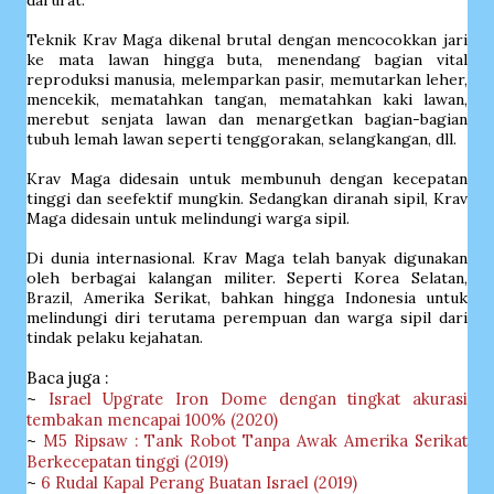
darurat.
Teknik Krav Maga dikenal brutal dengan mencocokkan jari
ke mata lawan hingga buta, menendang bagian vital
reproduksi manusia, melemparkan pasir, memutarkan leher,
mencekik, mematahkan tangan, mematahkan kaki lawan,
merebut senjata lawan dan menargetkan bagian-bagian
tubuh lemah lawan seperti tenggorakan, selangkangan, dll.
Krav Maga didesain untuk membunuh dengan kecepatan
tinggi dan seefektif mungkin. Sedangkan diranah sipil, Krav
Maga didesain untuk melindungi warga sipil.
Di dunia internasional. Krav Maga telah banyak digunakan
oleh berbagai kalangan militer. Seperti Korea Selatan,
Brazil, Amerika Serikat, bahkan hingga Indonesia untuk
melindungi diri terutama perempuan dan warga sipil dari
tindak pelaku kejahatan.
Baca juga :
~
Israel Upgrate Iron Dome dengan tingkat akurasi
tembakan mencapai 100% (2020)
~
M5 Ripsaw : Tank Robot Tanpa Awak Amerika Serikat
Berkecepatan tinggi (2019)
~
6 Rudal Kapal Perang Buatan Israel (2019)