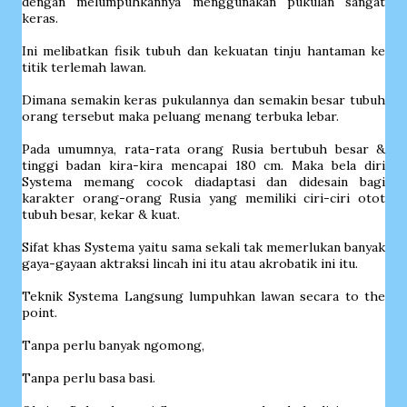
dengan melumpuhkannya menggunakan pukulan sangat
keras.
Ini melibatkan fisik tubuh dan kekuatan tinju hantaman ke
titik terlemah lawan.
Dimana semakin keras pukulannya dan semakin besar tubuh
orang tersebut maka peluang menang terbuka lebar.
Pada umumnya, rata-rata orang Rusia bertubuh besar &
tinggi badan kira-kira mencapai 180 cm. Maka bela diri
Systema memang cocok diadaptasi dan didesain bagi
karakter orang-orang Rusia yang memiliki ciri-ciri otot
tubuh besar, kekar & kuat.
Sifat khas Systema yaitu sama sekali tak memerlukan banyak
gaya-gayaan aktraksi lincah ini itu atau akrobatik ini itu.
Teknik Systema Langsung lumpuhkan lawan secara to the
point.
Tanpa perlu banyak ngomong,
Tanpa perlu basa basi.