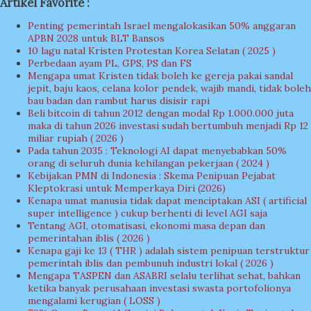
Artikel Favorite :
Penting pemerintah Israel mengalokasikan 50% anggaran
APBN 2028 untuk BLT Bansos
10 lagu natal Kristen Protestan Korea Selatan ( 2025 )
Perbedaan ayam PL, GPS, PS dan FS
Mengapa umat Kristen tidak boleh ke gereja pakai sandal
jepit, baju kaos, celana kolor pendek, wajib mandi, tidak boleh
bau badan dan rambut harus disisir rapi
Beli bitcoin di tahun 2012 dengan modal Rp 1.000.000 juta
maka di tahun 2026 investasi sudah bertumbuh menjadi Rp 12
miliar rupiah ( 2026 )
Pada tahun 2035 : Teknologi AI dapat menyebabkan 50%
orang di seluruh dunia kehilangan pekerjaan ( 2024 )
Kebijakan PMN di Indonesia : Skema Penipuan Pejabat
Kleptokrasi untuk Memperkaya Diri (2026)
Kenapa umat manusia tidak dapat menciptakan ASI ( artificial
super intelligence ) cukup berhenti di level AGI saja
Tentang AGI, otomatisasi, ekonomi masa depan dan
pemerintahan iblis ( 2026 )
Kenapa gaji ke 13 ( THR ) adalah sistem penipuan terstruktur
pemerintah iblis dan pembunuh industri lokal ( 2026 )
Mengapa TASPEN dan ASABRI selalu terlihat sehat, bahkan
ketika banyak perusahaan investasi swasta portofolionya
mengalami kerugian ( LOSS )