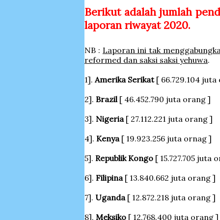
Berikut adalah jumlah pend
laporan riwayat 2020.
NB :
Laporan ini tak menggabungkan
reformed dan saksi saksi yehuwa
.
1].
Amerika Serikat
[ 66.729.104 juta
2].
Brazil
[ 46.452.790 juta orang ]
3].
Nigeria
[ 27.112.221 juta orang ]
4].
Kenya
[ 19.923.256 juta ornag ]
5].
Republik Kongo
[ 15.727.705 juta 
6].
Filipina
[ 13.840.662 juta orang ]
7].
Uganda
[ 12.872.218 juta orang ]
8].
Meksiko
[ 12.768.400 juta orang ]