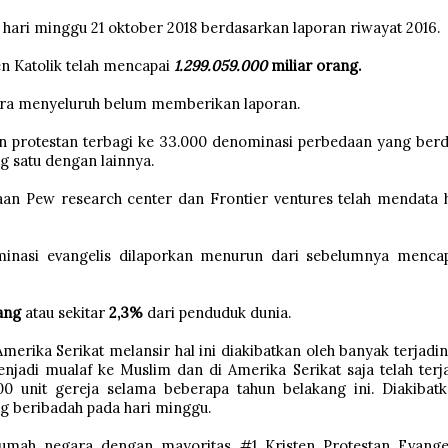
a hari minggu 21 oktober 2018 berdasarkan laporan riwayat 2016.
n Katolik telah mencapai
1.299.059.000
miliar orang.
ara menyeluruh belum memberikan laporan.
en protestan terbagi ke 33.000 denominasi perbedaan yang berd
 satu dengan lainnya.
aan Pew research center dan Frontier ventures telah mendata 
ominasi evangelis dilaporkan menurun dari sebelumnya menca
rang
atau sekitar
2,3%
dari penduduk dunia.
merika Serikat melansir hal ini diakibatkan oleh banyak terjadi
njadi mualaf ke Muslim dan di Amerika Serikat saja telah terj
0 unit gereja selama beberapa tahun belakang ini. Diakibat
g beribadah pada hari minggu.
rumah negara dengan mayoritas #1 Kristen Protestan Evange