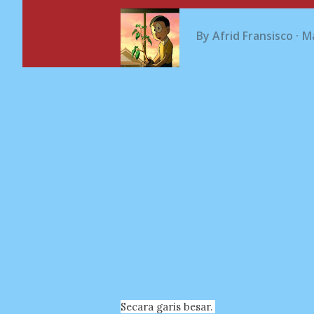
By
Afrid Fransisco
Ma
Secara garis besar.