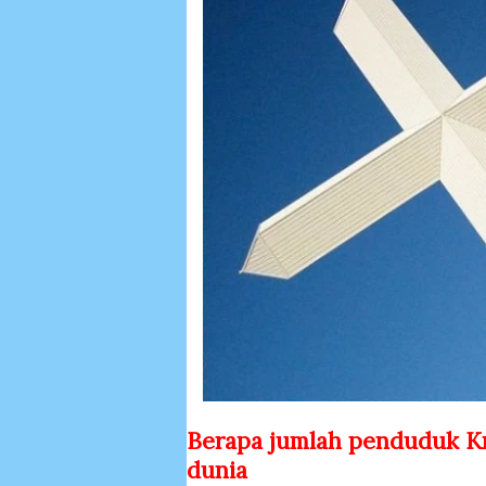
Berapa jumlah penduduk Kri
dunia