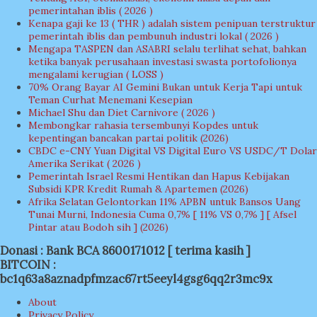
pemerintahan iblis ( 2026 )
Kenapa gaji ke 13 ( THR ) adalah sistem penipuan terstruktur
pemerintah iblis dan pembunuh industri lokal ( 2026 )
Mengapa TASPEN dan ASABRI selalu terlihat sehat, bahkan
ketika banyak perusahaan investasi swasta portofolionya
mengalami kerugian ( LOSS )
70% Orang Bayar AI Gemini Bukan untuk Kerja Tapi untuk
Teman Curhat Menemani Kesepian
Michael Shu dan Diet Carnivore ( 2026 )
Membongkar rahasia tersembunyi Kopdes untuk
kepentingan bancakan partai politik (2026)
CBDC e-CNY Yuan Digital VS Digital Euro VS USDC/T Dolar
Amerika Serikat ( 2026 )
Pemerintah Israel Resmi Hentikan dan Hapus Kebijakan
Subsidi KPR Kredit Rumah & Apartemen (2026)
Afrika Selatan Gelontorkan 11% APBN untuk Bansos Uang
Tunai Murni, Indonesia Cuma 0,7% [ 11% VS 0,7% ] [ Afsel
Pintar atau Bodoh sih ] (2026)
Donasi : Bank BCA 8600171012 [ terima kasih ]
BITCOIN :
bc1q63a8aznadpfmzac67rt5eeyl4gsg6qq2r3mc9x
About
Privacy Policy