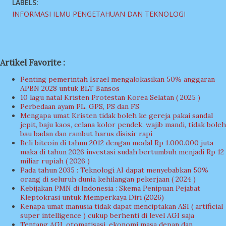
LABELS:
INFORMASI ILMU PENGETAHUAN DAN TEKNOLOGI
Artikel Favorite :
Penting pemerintah Israel mengalokasikan 50% anggaran
APBN 2028 untuk BLT Bansos
10 lagu natal Kristen Protestan Korea Selatan ( 2025 )
Perbedaan ayam PL, GPS, PS dan FS
Mengapa umat Kristen tidak boleh ke gereja pakai sandal
jepit, baju kaos, celana kolor pendek, wajib mandi, tidak boleh
bau badan dan rambut harus disisir rapi
Beli bitcoin di tahun 2012 dengan modal Rp 1.000.000 juta
maka di tahun 2026 investasi sudah bertumbuh menjadi Rp 12
miliar rupiah ( 2026 )
Pada tahun 2035 : Teknologi AI dapat menyebabkan 50%
orang di seluruh dunia kehilangan pekerjaan ( 2024 )
Kebijakan PMN di Indonesia : Skema Penipuan Pejabat
Kleptokrasi untuk Memperkaya Diri (2026)
Kenapa umat manusia tidak dapat menciptakan ASI ( artificial
super intelligence ) cukup berhenti di level AGI saja
Tentang AGI, otomatisasi, ekonomi masa depan dan