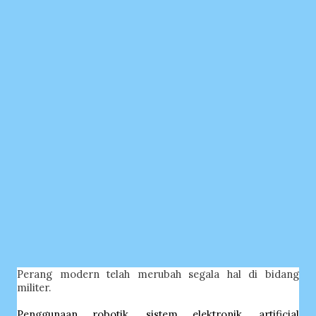
Perang modern telah merubah segala hal di bidang
militer.
Penggunaan robotik, sistem elektronik, artificial