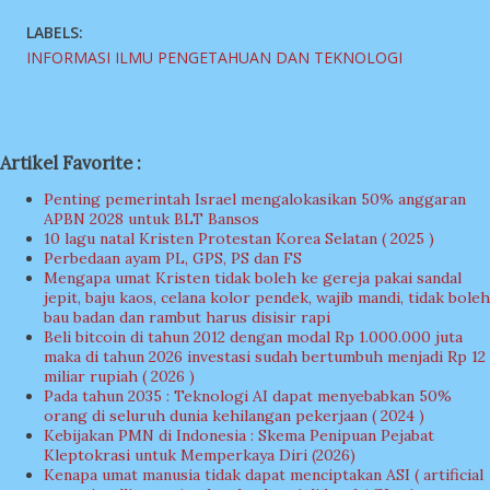
LABELS:
INFORMASI ILMU PENGETAHUAN DAN TEKNOLOGI
Artikel Favorite :
Penting pemerintah Israel mengalokasikan 50% anggaran
APBN 2028 untuk BLT Bansos
10 lagu natal Kristen Protestan Korea Selatan ( 2025 )
Perbedaan ayam PL, GPS, PS dan FS
Mengapa umat Kristen tidak boleh ke gereja pakai sandal
jepit, baju kaos, celana kolor pendek, wajib mandi, tidak boleh
bau badan dan rambut harus disisir rapi
Beli bitcoin di tahun 2012 dengan modal Rp 1.000.000 juta
maka di tahun 2026 investasi sudah bertumbuh menjadi Rp 12
miliar rupiah ( 2026 )
Pada tahun 2035 : Teknologi AI dapat menyebabkan 50%
orang di seluruh dunia kehilangan pekerjaan ( 2024 )
Kebijakan PMN di Indonesia : Skema Penipuan Pejabat
Kleptokrasi untuk Memperkaya Diri (2026)
Kenapa umat manusia tidak dapat menciptakan ASI ( artificial