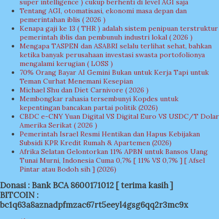
super intelligence ) cukup berhenti di level AGI saja
Tentang AGI, otomatisasi, ekonomi masa depan dan
pemerintahan iblis ( 2026 )
Kenapa gaji ke 13 ( THR ) adalah sistem penipuan terstruktur
pemerintah iblis dan pembunuh industri lokal ( 2026 )
Mengapa TASPEN dan ASABRI selalu terlihat sehat, bahkan
ketika banyak perusahaan investasi swasta portofolionya
mengalami kerugian ( LOSS )
70% Orang Bayar AI Gemini Bukan untuk Kerja Tapi untuk
Teman Curhat Menemani Kesepian
Michael Shu dan Diet Carnivore ( 2026 )
Membongkar rahasia tersembunyi Kopdes untuk
kepentingan bancakan partai politik (2026)
CBDC e-CNY Yuan Digital VS Digital Euro VS USDC/T Dolar
Amerika Serikat ( 2026 )
Pemerintah Israel Resmi Hentikan dan Hapus Kebijakan
Subsidi KPR Kredit Rumah & Apartemen (2026)
Afrika Selatan Gelontorkan 11% APBN untuk Bansos Uang
Tunai Murni, Indonesia Cuma 0,7% [ 11% VS 0,7% ] [ Afsel
Pintar atau Bodoh sih ] (2026)
Donasi : Bank BCA 8600171012 [ terima kasih ]
BITCOIN :
bc1q63a8aznadpfmzac67rt5eeyl4gsg6qq2r3mc9x